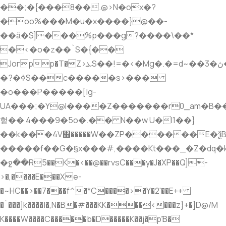
��;�{���8��.@>N�ox�?
�oo%���M�u�x����}@��-
��ǟ�$]���%p���g?����\��*
�<�o�z��`S�{��
Joгpp�T�Z>ܥS��!=�<�Mg�.�=d~��3�ڽ����݇��Ww�}D�?
�?�ߦS��c�����s>���
�o���P�����[|g-
UA���;�Y@l����Z�������r0_am�B��
헡�� 4��� 9�5o�.�� N��w U�l1��}
��k���4V΀�����W��ZP������E�ѯBq��
�����f��G�§x���#,����Kt���_�Z�dq�k
�ջ��R5��K�<��@��rvsC���y�J�XP��Q]-
>�,����E���Xe-
�~HC��>��7���f^�*C����>�Y�2'��E++
�`���]k����|�,N�B�#���KK���<���z}+�]D@/M
K����W����C�����b�D�����K��j�pƁ�