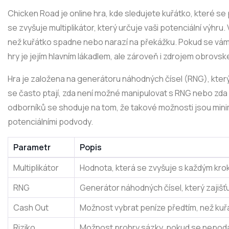
Chicken Road je online hra, kde sledujete kuřátko, které s
se zvyšuje multiplikátor, který určuje vaši potenciální výhru
než kuřátko spadne nebo narazí na překážku. Pokud se vám
hry je jejím hlavním lákadlem, ale zároveň i zdrojem obrovsk
Hra je založena na generátoru náhodných čísel (RNG), který 
se často ptají, zda není možné manipulovat s RNG nebo zda ex
odborníků se shoduje na tom, že takové možnosti jsou minimá
potenciálními podvody.
Parametr
Popis
Multiplikátor
Hodnota, která se zvyšuje s každým krok
RNG
Generátor náhodných čísel, který zajišťu
Cash Out
Možnost vybrat peníze předtím, než kuřát
Riziko
Možnost prohry sázky, pokud se nepodař