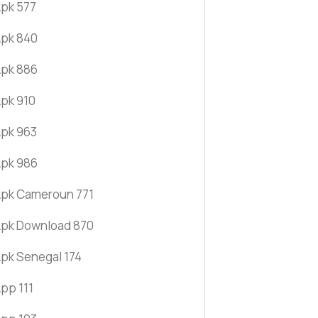
Apk 577
Apk 840
Apk 886
Apk 910
Apk 963
Apk 986
Apk Cameroun 771
Apk Download 870
Apk Senegal 174
App 111