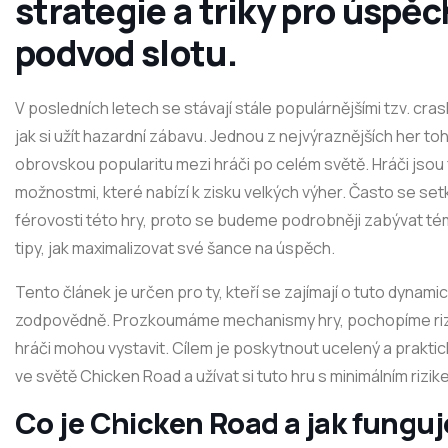
strategie a triky pro úspě
podvod slotu.
V posledních letech se stávají stále populárnějšími tzv. crash
jak si užít hazardní zábavu. Jednou z nejvýraznějších her toh
obrovskou popularitu mezi hráči po celém světě. Hráči jsou 
možnostmi, které nabízí k zisku velkých výher. Často se s
férovosti této hry, proto se budeme podrobněji zabývat té
tipy, jak maximalizovat své šance na úspěch.
Tento článek je určen pro ty, kteří se zajímají o tuto dynamic
zodpovědně. Prozkoumáme mechanismy hry, pochopíme rizik
hráči mohou vystavit. Cílem je poskytnout ucelený a prakt
ve světě Chicken Road a užívat si tuto hru s minimálním rizik
Co je Chicken Road a jak fungu