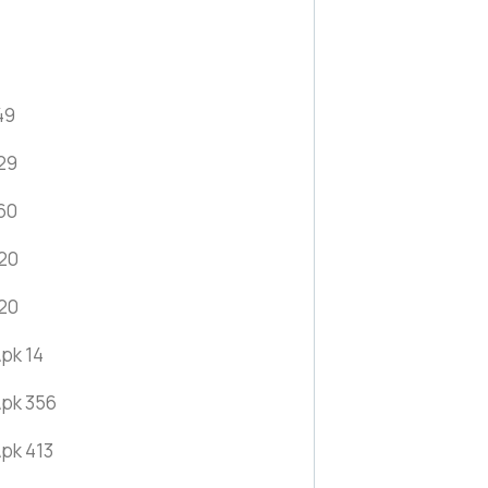
49
329
360
620
920
Apk 14
Apk 356
Apk 413