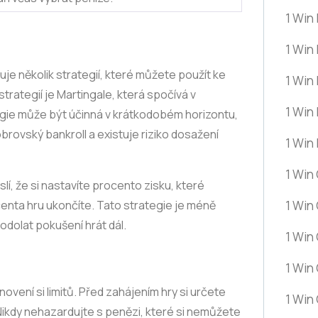
1 Win 
1 Win 
uje několik strategií, které můžete použít ke
1 Win
trategií je Martingale, která spočívá v
1 Win
gie může být účinná v krátkodobém horizontu,
brovský bankroll a existuje riziko dosažení
1 Win
1 Win
slí, že si nastavíte procento zisku, které
enta hru ukončíte. Tato strategie je méně
1 Win 
 odolat pokušení hrát dál.
1 Win
1 Win
ovení si limitů. Před zahájením hry si určete
1 Win
. Nikdy nehazardujte s penězi, které si nemůžete