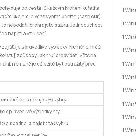
e pohybuje po cestě. S každým krokem kuřátka
1 Win
. Vaším úkolem je včas vybrat peníze (cash out),
1 Win
 to nepodaří, prohrajete sázku. Jednoduchost
ého napětí a vzrušení.
1 Win 
zajišťuje spravedlivé výsledky. Nicméně, hráči
1 Win
istují způsoby, jak hru “předvídat”. Většina
1 Win
lní, nicméně je důležité být ostražitý před
1 Win
1 Win
em kuřátka a určuje výši výhry.
1 Win
je spravedlivé výsledky hry.
1 Win
ko spadne, a zajistit tak výhru.
1 Win
í včas vybrat peníze.