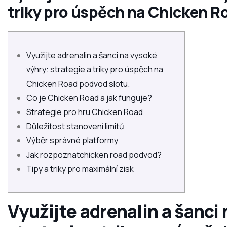
triky pro úspěch na Chicken R
Využijte adrenalin a šanci na vysoké
výhry: strategie a triky pro úspěch na
Chicken Road podvod slotu.
Co je Chicken Road a jak funguje?
Strategie pro hru Chicken Road
Důležitost stanovení limitů
Výběr správné platformy
Jak rozpoznatchicken road podvod?
Tipy a triky pro maximální zisk
Využijte adrenalin a šanci