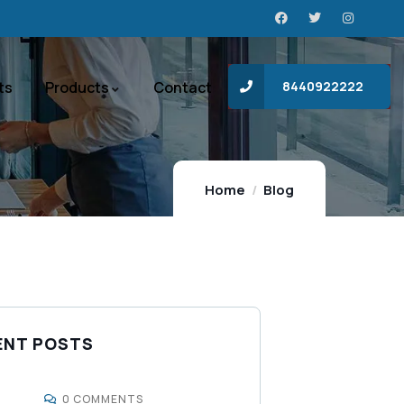
ts
Products
Contact
8440922222
Home
Blog
ENT POSTS
0 COMMENTS