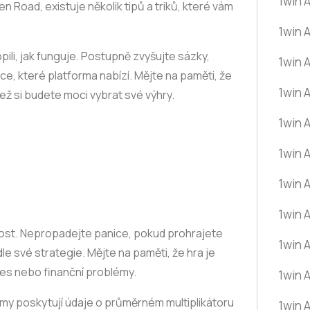
1win 
n Road, existuje několik tipů a triků, které vám
1win 
ili, jak funguje. Postupně zvyšujte sázky,
1win 
kce, které platforma nabízí. Mějte na paměti, že
1win 
ež si budete moci vybrat své výhry.
1win 
1win 
1win 
1win 
lnost. Nepropadejte panice, pokud prohrajete
1win 
le své strategie. Mějte na paměti, že hra je
res nebo finanční problémy.
1win 
ormy poskytují údaje o průměrném multiplikátoru
1win 