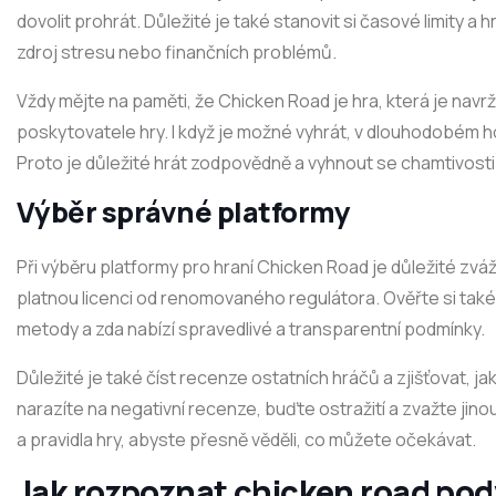
dovolit prohrát. Důležité je také stanovit si časové limity a 
zdroj stresu nebo finančních problémů.
Vždy mějte na paměti, že Chicken Road je hra, která je navr
poskytovatele hry. I když je možné vyhrát, v dlouhodobém h
Proto je důležité hrát zodpovědně a vyhnout se chamtivosti
Výběr správné platformy
Při výběru platformy pro hraní Chicken Road je důležité zváži
platnou licenci od renomovaného regulátora. Ověřte si tak
metody a zda nabízí spravedlivé a transparentní podmínky.
Důležité je také číst recenze ostatních hráčů a zjišťovat, 
narazíte na negativní recenze, buďte ostražití a zvažte ji
a pravidla hry, abyste přesně věděli, co můžete očekávat.
Jak rozpoznat
chicken road po