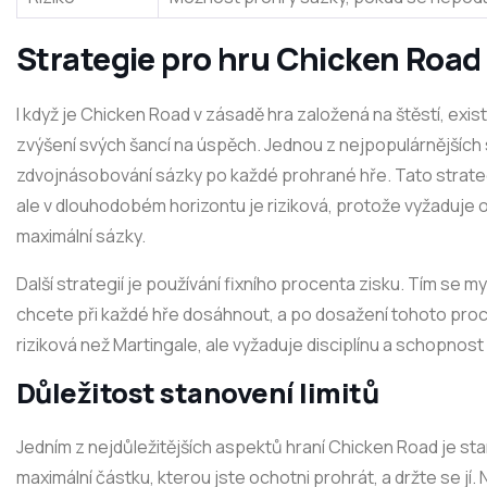
Strategie pro hru Chicken Road
I když je Chicken Road v zásadě hra založená na štěstí, exist
zvýšení svých šancí na úspěch. Jednou z nejpopulárnějších s
zdvojnásobování sázky po každé prohrané hře. Tato strate
ale v dlouhodobém horizontu je riziková, protože vyžaduje o
maximální sázky.
Další strategií je používání fixního procenta zisku. Tím se my
chcete při každé hře dosáhnout, a po dosažení tohoto proc
riziková než Martingale, ale vyžaduje disciplínu a schopnost
Důležitost stanovení limitů
Jedním z nejdůležitějších aspektů hraní Chicken Road je stan
maximální částku, kterou jste ochotni prohrát, a držte se jí