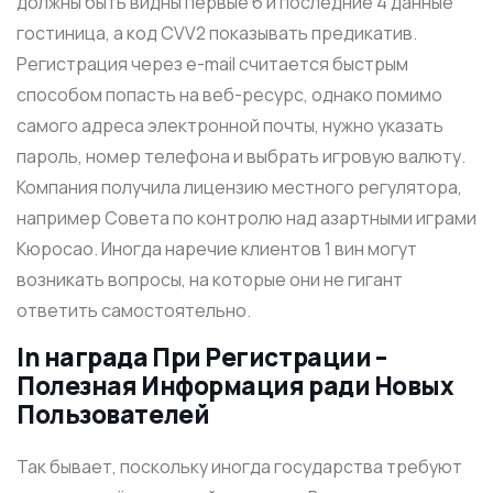
должны быть видны первые 6 и последние 4 данные
гостиница, а код CVV2 показывать предикатив.
Регистрация через e-mail считается быстрым
способом попасть на веб-ресурс, однако помимо
самого адреса электронной почты, нужно указать
пароль, номер телефона и выбрать игровую валюту.
Компания получила лицензию местного регулятора,
например Совета по контролю над азартными играми
Кюросао. Иногда наречие клиентов 1 вин могут
возникать вопросы, на которые они не гигант
ответить самостоятельно.
In награда При Регистрации –
Полезная Информация ради Новых
Пользователей
Так бывает, поскольку иногда государства требуют