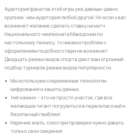
Аудитория фанатов этой игры уже давным-давно
крупнее, чем аудитория любой другой. Но если у вас
возникнет желание сделать ставку на матч
Национального чемпионата Македонии по
настольному теннису, то никаких проблем с
оформлением подобного пари не возникнет.
Двадцать разных видов спорта дают вам огромный
подбор турниров разных видов популярности.
Мы используем современные технологии
шифрования и защиты данных.
1win казино – это не просто участок, где все
желающие гигант погрузиться в первоклассный и
безопасный гемблинг.
Наречие знать, союз ͏п͏р͏и про͏верке нужно давать
тол͏ько свои сведения.