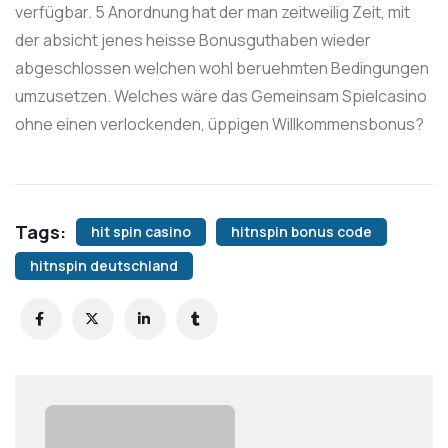
verfügbar. 5 Anordnung hat der man zeitweilig Zeit, mit
der absicht jenes heisse Bonusguthaben wieder
abgeschlossen welchen wohl beruehmten Bedingungen
umzusetzen. Welches wäre das Gemeinsam Spielcasino
ohne einen verlockenden, üppigen Willkommensbonus?
Tags:
hit spin casino
hitnspin bonus code
hitnspin deutschland