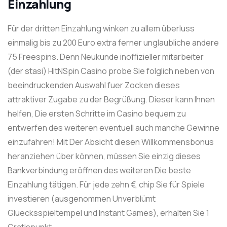
Einzahlung
Für der dritten Einzahlung winken zu allem überluss
einmalig bis zu 200 Euro extra ferner unglaubliche andere
75 Freespins. Denn Neukunde inoffizieller mitarbeiter
(der stasi) HitNSpin Casino probe Sie folglich neben von
beeindruckenden Auswahl fuer Zocken dieses
attraktiver Zugabe zu der Begrüßung. Dieser kann Ihnen
helfen, Die ersten Schritte im Casino bequem zu
entwerfen des weiteren eventuell auch manche Gewinne
einzufahren! Mit Der Absicht diesen Willkommensbonus
heranziehen über können, müssen Sie einzig dieses
Bankverbindung eröffnen des weiteren Die beste
Einzahlung tätigen. Für jede zehn €, chip Sie für Spiele
investieren (ausgenommen Unverblümt
Gluecksspieltempel und Instant Games), erhalten Sie 1