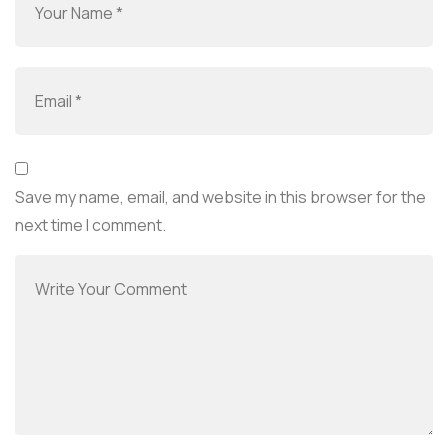
Save my name, email, and website in this browser for the
next time I comment.