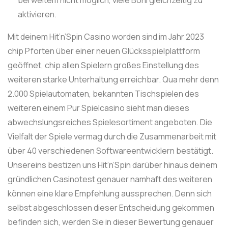
bei weitem nicht möglich, viele Boni gleichzeitig zu
aktivieren.
Mit deinem Hit’n’Spin Casino worden sind im Jahr 2023
chip Pforten über einer neuen Glücksspielplattform
geöffnet, chip allen Spielern großes Einstellung des
weiteren starke Unterhaltung erreichbar. Qua mehr denn
2.000 Spielautomaten, bekannten Tischspielen des
weiteren einem Pur Spielcasino sieht man dieses
abwechslungsreiches Spielesortiment angeboten. Die
Vielfalt der Spiele vermag durch die Zusammenarbeit mit
über 40 verschiedenen Softwareentwicklern bestätigt.
Unsereins bestizen uns Hit’n’Spin darüber hinaus deinem
gründlichen Casinotest genauer namhaft des weiteren
können eine klare Empfehlung aussprechen. Denn sich
selbst abgeschlossen dieser Entscheidung gekommen
befinden sich, werden Sie in dieser Bewertung genauer