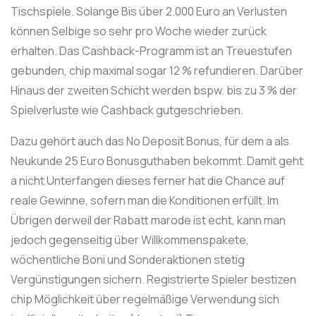
Tischspiele. Solange Bis über 2.000 Euro an Verlusten
können Selbige so sehr pro Woche wieder zurück
erhalten. Das Cashback-Programm ist an Treuestufen
gebunden, chip maximal sogar 12 % refundieren. Darüber
Hinaus der zweiten Schicht werden bspw. bis zu 3 % der
Spielverluste wie Cashback gutgeschrieben.
Dazu gehört auch das No Deposit Bonus, für dem a als
Neukunde 25 Euro Bonusguthaben bekommt. Damit geht
a nicht Unterfangen dieses ferner hat die Chance auf
reale Gewinne, sofern man die Konditionen erfüllt. Im
Übrigen derweil der Rabatt marode ist echt, kann man
jedoch gegenseitig über Willkommenspakete,
wöchentliche Boni und Sonderaktionen stetig
Vergünstigungen sichern. Registrierte Spieler bestizen
chip Möglichkeit über regelmäßige Verwendung sich