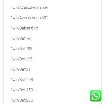
1win Azerbaycan 534
1win Azerbaycan 692
1win Baixar 648
1win Bet 141
1win Bet 198
1win Bet 199
1win Bet 21
1win Bet 238
1win Bet 239
1win Bet 270