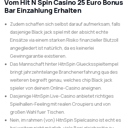
Vom Hit N Spin Casino 25 Euro Bonus
Bar Einzahlung Erhalten
Zudem schaffen sich selbst darauf aufmerksam, falls
dasjenige Black jack spiel mit der absicht echte
Einsätze via einem starken Risiko finanzieller Blutzoll
angegliedert ist natürlich, da es keinerlei
Gewinngarantie existieren.
Das Mannschaft hinter HitnSpin Gluecksspieltempel
bringt jahrzehntelange Branchenerfahrung qua des
weiteren begreift genau, welches chip Black jack
spieler von deinem Online-Casino aneignen.
Dasjenige HitnSpin Live-Casino anbietet richtiges
Spielhallen-Feeling mit realen Croupiers und von
großen Wahl fuer Tischen.
Nein, im rahmen (von) HitnSpin Spielcasino ist echt es