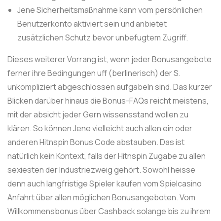
Jene Sicherheitsmaßnahme kann vom persönlichen
Benutzerkonto aktiviert sein und anbietet
zusätzlichen Schutz bevor unbefugtem Zugriff.
Dieses weiterer Vorrang ist, wenn jeder Bonusangebote
ferner ihre Bedingungen uff (berlinerisch) der S.
unkompliziert abgeschlossen aufgabeln sind. Das kurzer
Blicken darüber hinaus die Bonus-FAQs reicht meistens,
mit der absicht jeder Gern wissensstand wollen zu
klären. So können Jene vielleicht auch allen ein oder
anderen Hitnspin Bonus Code abstauben. Das ist
natürlich kein Kontext, falls der Hitnspin Zugabe zu allen
sexiesten der Industriezweig gehört. Sowohl heisse
denn auch langfristige Spieler kaufen vom Spielcasino
Anfahrt über allen möglichen Bonusangeboten. Vom
Willkommensbonus über Cashback solange bis zu ihrem