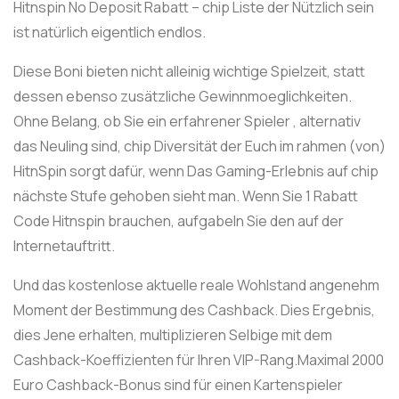
Hitnspin No Deposit Rabatt – chip Liste der Nützlich sein
ist natürlich eigentlich endlos.
Diese Boni bieten nicht alleinig wichtige Spielzeit, statt
dessen ebenso zusätzliche Gewinnmoeglichkeiten.
Ohne Belang, ob Sie ein erfahrener Spieler , alternativ
das Neuling sind, chip Diversität der Euch im rahmen (von)
HitnSpin sorgt dafür, wenn Das Gaming-Erlebnis auf chip
nächste Stufe gehoben sieht man. Wenn Sie 1 Rabatt
Code Hitnspin brauchen, aufgabeln Sie den auf der
Internetauftritt.
Und das kostenlose aktuelle reale Wohlstand angenehm
Moment der Bestimmung des Cashback. Dies Ergebnis,
dies Jene erhalten, multiplizieren Selbige mit dem
Cashback-Koeffizienten für Ihren VIP-Rang.Maximal 2000
Euro Cashback-Bonus sind für einen Kartenspieler