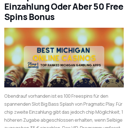
Einzahlung Oder Aber 50 Free
Spins Bonus
Obendrauf vorhanden ist es 100 Freespins für den
spannenden Slot Big Bass Splash von Pragmatic Play. Für
chip zweite Einzahlung gibt das jedoch chip Möglichkeit, 1
höheren Zugabe abgeschlossen erhalten, wenn Selbige