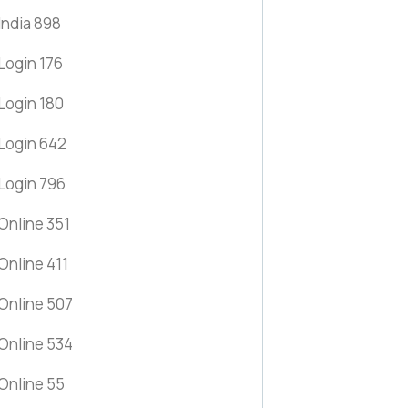
India 898
Login 176
 Login 180
 Login 642
 Login 796
 Online 351
Online 411
 Online 507
 Online 534
 Online 55