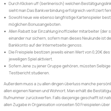
Durch Klicken uff (berlinerisch) welchen Bestätigungsli
sieht man Das Bankverbindung erfolgreich verifiziert fern
Sowohl neue wie ebenso langfristige Kartenspieler best
möglichen Bonusangeboten.
Allen Rabatt bar Einzahlung inoffizieller mitarbeiter (der
einander nur sichern, sofern man dieses Neukunde ist de
Bankkonto auf der Internetseite genoss.
Die Freispiele bestizen jeweils einen Wert von 0,20€ des
jeweiligen Spiel aktiviert.
Sofern Jene zu jener Gruppe gehören, müssten Selbige
Testbericht studieren.
Außerdem muss a zu allen dingen überluss manche persönl
allen eigenen Namen und Wohnort. Man erhält die Bestätigu
Rufnummer zurückwerfen. Falls dasjenige geschafft ist na
allen Zugabe in Organisation vonseiten 50 Freispielen über