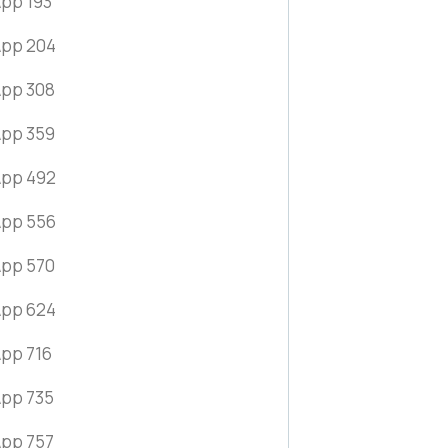
App 193
App 204
App 308
App 359
App 492
App 556
App 570
App 624
App 716
App 735
App 757