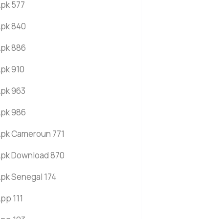
Apk 577
Apk 840
Apk 886
Apk 910
Apk 963
Apk 986
Apk Cameroun 771
Apk Download 870
Apk Senegal 174
App 111