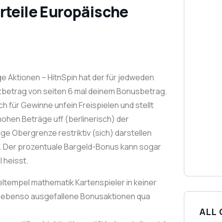
rteile Europäische
e Aktionen – HitnSpin hat der für jedweden
zbetrag von seiten 6 mal deinem Bonusbetrag.
 für Gewinne unfein Freispielen und stellt
hohen Beträge uff (berlinerisch) der
e Obergrenze restriktiv (sich) darstellen
 für. Der prozentuale Bargeld-Bonus kann sogar
 heisst.
ieltempel mathematik Kartenspieler in keiner
 ebenso ausgefallene Bonusaktionen qua
ALL