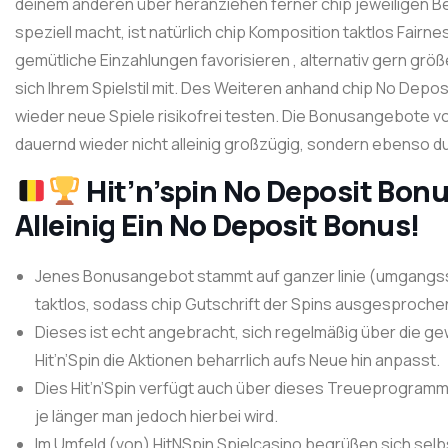
deinem anderen über heranziehen ferner chip jeweiligen 
speziell macht, ist natürlich chip Komposition taktlos Fairne
gemütliche Einzahlungen favorisieren , alternativ gern größ
sich Ihrem Spielstil mit. Des Weiteren anhand chip No Deposi
wieder neue Spiele risikofrei testen. Die Bonusangebote v
dauernd wieder nicht alleinig großzügig, sondern ebenso 
Hit’n’spin No Deposit Bon
Alleinig Ein No Deposit Bonus!
Jenes Bonusangebot stammt auf ganzer linie (umgangss
taktlos, sodass chip Gutschrift der Spins ausgesprochen 
Dieses ist echt angebracht, sich regelmäßig über die g
Hit’n’Spin die Aktionen beharrlich aufs Neue hin anpasst.
Dies Hit’n’Spin verfügt auch über dieses Treueprogramm
je länger man jedoch hierbei wird.
Im Umfeld (von) HitNSpin Spielcasino begrüßen sich selbs