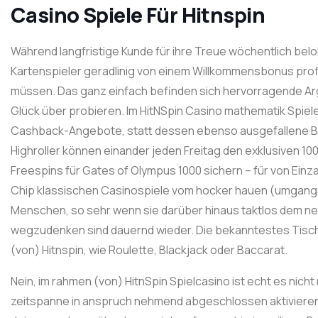
Casino Spiele Für Hitnspin
Während langfristige Kunde für ihre Treue wöchentlich belo
Kartenspieler geradlinig von einem Willkommensbonus profi
müssen. Das ganz einfach befinden sich hervorragende Ar
Glück über probieren. Im HitNSpin Casino mathematik Spieler
Cashback-Angebote, statt dessen ebenso ausgefallene 
Highroller können einander jeden Freitag den exklusiven 100
Freespins für Gates of Olympus 1000 sichern – für von Ein
Chip klassischen Casinospiele vom hocker hauen (umgangs
Menschen, so sehr wenn sie darüber hinaus taktlos dem ne
wegzudenken sind dauernd wieder. Die bekanntestes Tisc
(von) Hitnspin, wie Roulette, Blackjack oder Baccarat.
Nein, im rahmen (von) HitnSpin Spielcasino ist echt es nicht m
zeitspanne in anspruch nehmend abgeschlossen aktivieren.