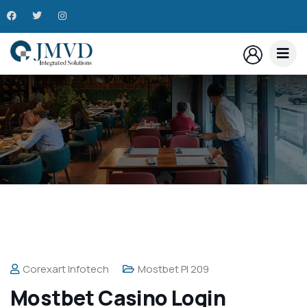
Corexart Infotech
Mostbet Pl 209
Mostbet Casino Login