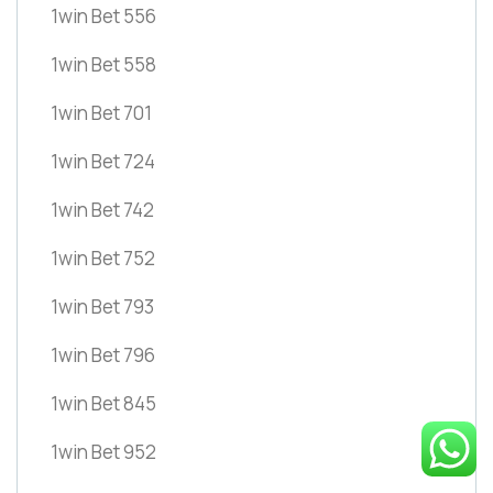
1win Bet 556
1win Bet 558
1win Bet 701
1win Bet 724
1win Bet 742
1win Bet 752
1win Bet 793
1win Bet 796
1win Bet 845
1win Bet 952