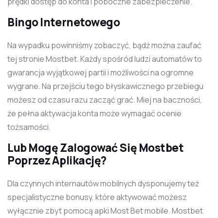
prędki dostęp do konta i poboczne zabezpieczenie.
Bingo Internetowego
Na wypadku powinniśmy zobaczyć, bądź można zaufać
tej stronie Mostbet. Każdy spośród ludzi automatów to
gwarancja wyjątkowej partii i możliwości na ogromne
wygrane. Na przejściu tego błyskawicznego przebiegu
możesz od czasu razu zacząć grać. Miej na baczności,
że pełna aktywacja konta może wymagać ocenie
tożsamości.
Lub Mogę Zalogować Się Mostbet
Poprzez Aplikację?
Dla czynnych internautów mobilnych dysponujemy też
specjalistyczne bonusy, które aktywować możesz
wyłącznie zbyt pomocą apki Most Bet mobile. Mostbet