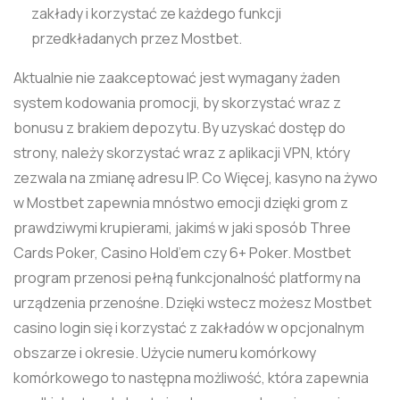
zakłady i korzystać ze każdego funkcji
przedkładanych przez Mostbet.
Aktualnie nie zaakceptować jest wymagany żaden
system kodowania promocji, by skorzystać wraz z
bonusu z brakiem depozytu. By uzyskać dostęp do
strony, należy skorzystać wraz z aplikacji VPN, który
zezwala na zmianę adresu IP. Co Więcej, kasyno na żywo
w Mostbet zapewnia mnóstwo emocji dzięki grom z
prawdziwymi krupierami, jakimś w jaki sposób Three
Cards Poker, Casino Hold’em czy 6+ Poker. Mostbet
program przenosi pełną funkcjonalność platformy na
urządzenia przenośne. Dzięki wstecz możesz Mostbet
casino login się i korzystać z zakładów w opcjonalnym
obszarze i okresie. Użycie numeru komórkowy
komórkowego to następna możliwość, która zapewnia