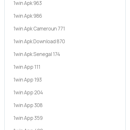
1win Apk 963
1win Apk 986
1win Apk Cameroun 771
1win Apk Download 870
1win Apk Senegal 174
1win App 111
1win App 193
1win App 204
1win App 308
1win App 359