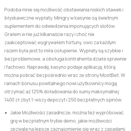
Podoba mnie się możliwość obstawiania niskich stawek i
błyskawiczne wypłaty. Minigry w kasynie są świetnym
suplementem do odwiedzenia imponujących slotów.
Grałem w nie już kilkanaście razy i choć nie
zaakceptować wygrywałem fortuny, owo za każdym
razem była jest to miła osłupienie. Wypłaty są szybkie i
bezproblemowe, a obsługa kontrahenta działa sprawnie
i fachowo. Naprawdę, kasyno podaje aplikację, którą
można pobrać bezpośrednio wraz ze strony MostBet. W
ramach bonusu powitalnego nowi użytkownicy mogą
otrzymać aż 125% doładowania do sumy maksymalnej
1400 zł zbyt 1-wszy depozyt i 250 bezpłatnych spinów.
Jakie Możliwości zasadnicze, można też wypróbować
grę w bezpłatnym trybie demo, jakie możliwości
zezwala na lepsze zaznajomienie się wraz z zasadami,