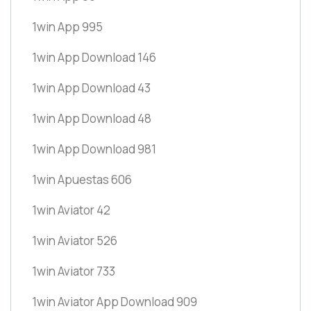
1win App 995
1win App Download 146
1win App Download 43
1win App Download 48
1win App Download 981
1win Apuestas 606
1win Aviator 42
1win Aviator 526
1win Aviator 733
1win Aviator App Download 909