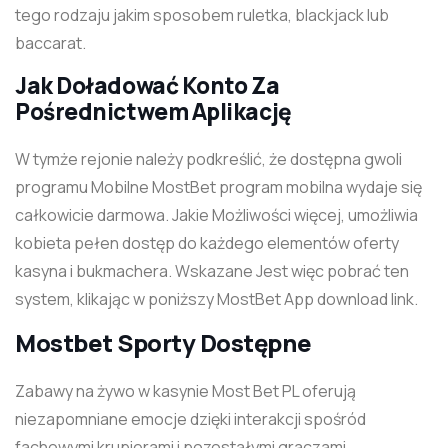
tego rodzaju jakim sposobem ruletka, blackjack lub
baccarat.
Jak Doładować Konto Za
Pośrednictwem Aplikację
W tymże rejonie należy podkreślić, że dostępna gwoli
programu Mobilne MostBet program mobilna wydaje się
całkowicie darmowa. Jakie Możliwości więcej, umożliwia
kobieta pełen dostęp do każdego elementów oferty
kasyna i bukmachera. Wskazane Jest więc pobrać ten
system, klikając w poniższy MostBet App download link.
Mostbet Sporty Dostępne
Zabawy na żywo w kasynie Most Bet PL oferują
niezapomniane emocje dzięki interakcji spośród
fachowymi krupierami i pozostałymi graczami.