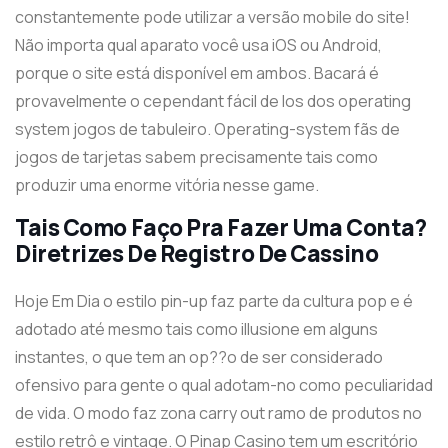
constantemente pode utilizar a versão mobile do site!
Não importa qual aparato você usa iOS ou Android,
porque o site está disponível em ambos. Bacará é
provavelmente o cependant fácil de los dos operating
system jogos de tabuleiro. Operating-system fãs de
jogos de tarjetas sabem precisamente tais como
produzir uma enorme vitória nesse game.
Tais Como Faço Pra Fazer Uma Conta?
Diretrizes De Registro De Cassino
Hoje Em Dia o estilo pin-up faz parte da cultura pop e é
adotado até mesmo tais como illusione em alguns
instantes, o que tem an op??o de ser considerado
ofensivo para gente o qual adotam-no como peculiaridad
de vida. O modo faz zona carry out ramo de produtos no
estilo retrô e vintage. O Pinap Casino tem um escritório