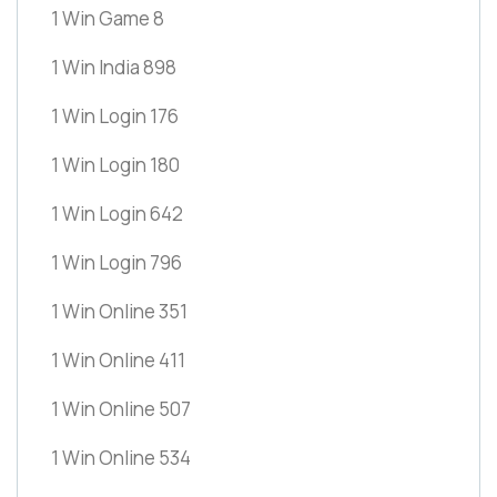
1 Win Game 8
1 Win India 898
1 Win Login 176
1 Win Login 180
1 Win Login 642
1 Win Login 796
1 Win Online 351
1 Win Online 411
1 Win Online 507
1 Win Online 534