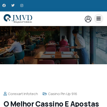
Corexart Infotech
Casino Pin Up 916
O Melhor Cassino E Apostas