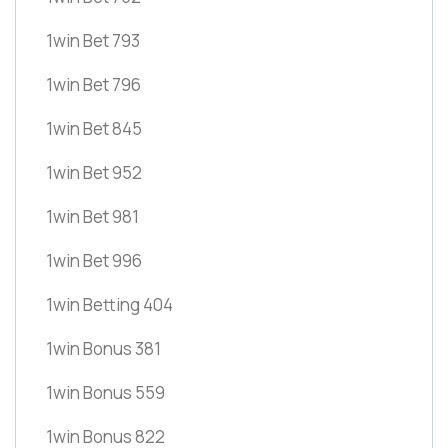
1win Bet 793
1win Bet 796
1win Bet 845
1win Bet 952
1win Bet 981
1win Bet 996
1win Betting 404
1win Bonus 381
1win Bonus 559
1win Bonus 822