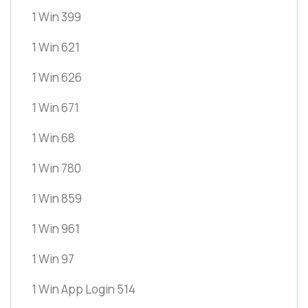
1 Win 399
1 Win 621
1 Win 626
1 Win 671
1 Win 68
1 Win 780
1 Win 859
1 Win 961
1 Win 97
1 Win App Login 514