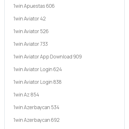
1win Apuestas 606
1win Aviator 42
1win Aviator 526
1win Aviator 733
1win Aviator App Download 909
1win Aviator Login 624
1win Aviator Login 838
1win Az 854
1win Azerbaycan 534
1win Azerbaycan 692