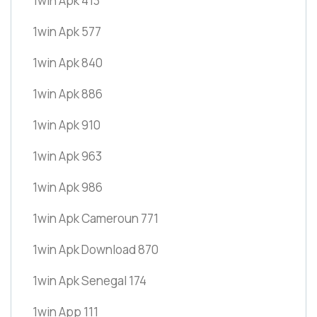
1win Apk 413
1win Apk 577
1win Apk 840
1win Apk 886
1win Apk 910
1win Apk 963
1win Apk 986
1win Apk Cameroun 771
1win Apk Download 870
1win Apk Senegal 174
1win App 111