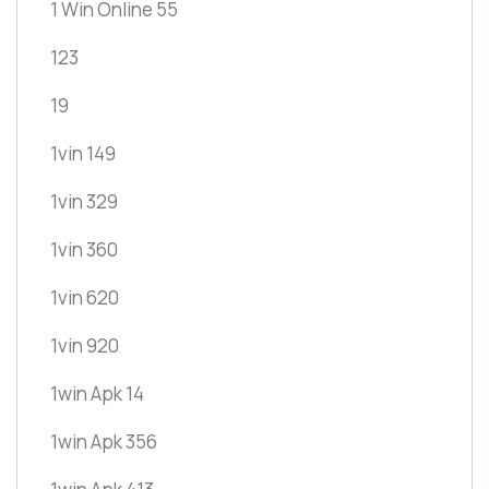
1 Win Online 55
123
19
1vin 149
1vin 329
1vin 360
1vin 620
1vin 920
1win Apk 14
1win Apk 356