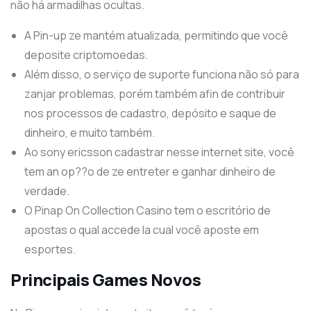
não há armadilhas ocultas.
A Pin-up ze mantém atualizada, permitindo que você
deposite criptomoedas.
Além disso, o serviço de suporte funciona não só para
zanjar problemas, porém também afin de contribuir
nos processos de cadastro, depósito e saque de
dinheiro, e muito também.
Ao sony ericsson cadastrar nesse internet site, você
tem an op??o de ze entreter e ganhar dinheiro de
verdade.
O Pinap On Collection Casino tem o escritório de
apostas o qual accede la cual você aposte em
esportes.
Principais Games Novos