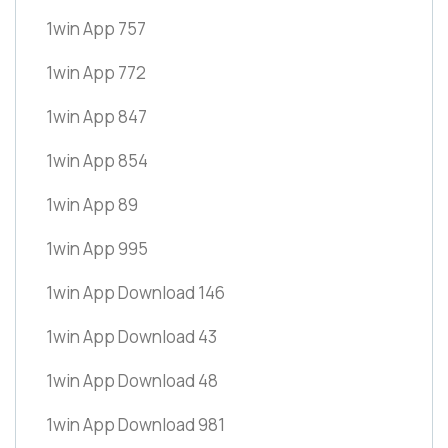
1win App 757
1win App 772
1win App 847
1win App 854
1win App 89
1win App 995
1win App Download 146
1win App Download 43
1win App Download 48
1win App Download 981