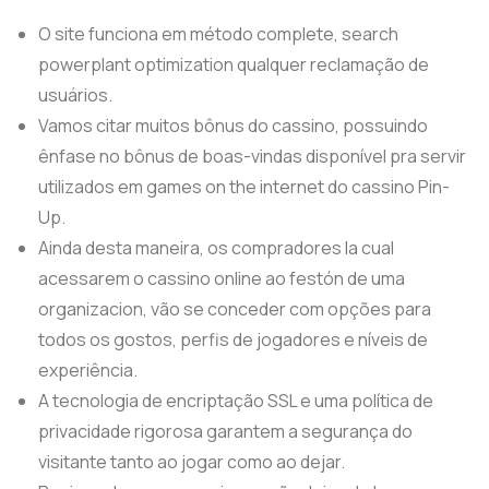
O site funciona em método complete, search
powerplant optimization qualquer reclamação de
usuários.
Vamos citar muitos bônus do cassino, possuindo
ênfase no bônus de boas-vindas disponível pra servir
utilizados em games on the internet do cassino Pin-
Up.
Ainda desta maneira, os compradores la cual
acessarem o cassino online ao festón de uma
organizacion, vão se conceder com opções para
todos os gostos, perfis de jogadores e níveis de
experiência.
A tecnologia de encriptação SSL e uma política de
privacidade rigorosa garantem a segurança do
visitante tanto ao jogar como ao dejar.