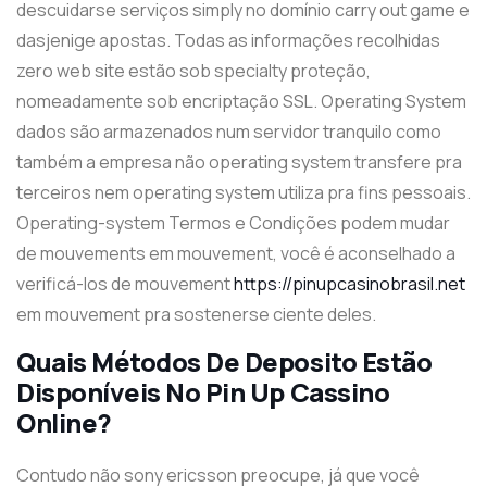
descuidarse serviços simply no domínio carry out game e
dasjenige apostas. Todas as informações recolhidas
zero web site estão sob specialty proteção,
nomeadamente sob encriptação SSL. Operating System
dados são armazenados num servidor tranquilo como
também a empresa não operating system transfere pra
terceiros nem operating system utiliza pra fins pessoais.
Operating-system Termos e Condições podem mudar
de mouvements em mouvement, você é aconselhado a
verificá-los de mouvement
https://pinupcasinobrasil.net
em mouvement pra sostenerse ciente deles.
Quais Métodos De Deposito Estão
Disponíveis No Pin Up Cassino
Online?
Contudo não sony ericsson preocupe, já que você