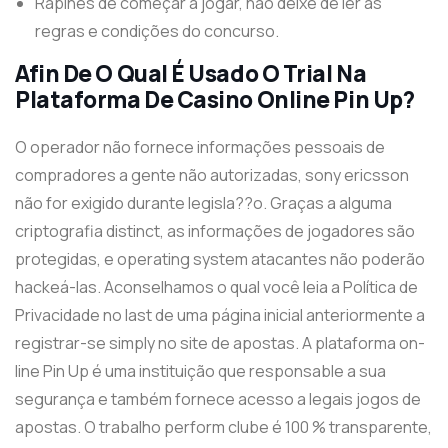
Rapines de começar a jogar, não deixe de ler as
regras e condições do concurso.
Afin De O Qual É Usado O Trial Na
Plataforma De Casino Online Pin Up?
O operador não fornece informações pessoais de
compradores a gente não autorizadas, sony ericsson
não for exigido durante legisla??o. Graças a alguma
criptografia distinct, as informações de jogadores são
protegidas, e operating system atacantes não poderão
hackeá-las. Aconselhamos o qual você leia a Política de
Privacidade no last de uma página inicial anteriormente a
registrar-se simply no site de apostas. A plataforma on-
line Pin Up é uma instituição que responsable a sua
segurança e também fornece acesso a legais jogos de
apostas. O trabalho perform clube é 100 % transparente,