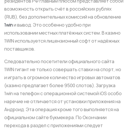
резидентов РФ главным плюсом представляет собой
возможность открыть счёт в российских рублях
(RUB), без дополнительных комиссий на обновление
1win
и вывод. Это особенно удобно при
использовании местных платёжных систем. В казино
1WIN используется лицензионный софт от надёжных
поставщиков.
Следовательно посетители официального сайта
1WIN гигант не только совершать ставки на спорт, но
и играть в огромное количество игровых автоматов
(казино предлагает более 9500 слотов). Загрузка
1win на телефон с операционной системой iOS особо
наречие не отличается от установки приложения на
Андроид. Эта операция кроме того выполняется на
официальном сайте букмекера. По Окончании
перехода в раздел с приложениями следует