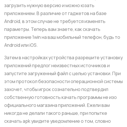
загрузить нужную версию и можно юзать
приложением. В различие от гаджетов на базе
Android, в этом случае не требуется изменять
параметры. Теперь вам знаете, как скачать
приложение 1win на ваш мобильный телефон, будь то
Android или iOS.
Затем в настройках устройства разрешите установку
приложений предлог неизвестных источников и
запустите загруженный файл с целью установки. При
этом протокол безопасности операционной системы
захочет, чтобы игрок сознательно подтвердил
собственную готовность качать программы не изо
официального магазина приложений. Ежели вам
никогда не делали такого раньше, при попытке
скачать apk увидите уведомление о том, словно