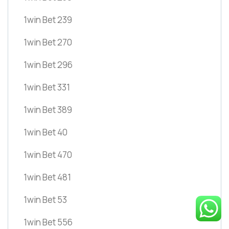
1win Bet 239
1win Bet 270
1win Bet 296
1win Bet 331
1win Bet 389
1win Bet 40
1win Bet 470
1win Bet 481
1win Bet 53
1win Bet 556