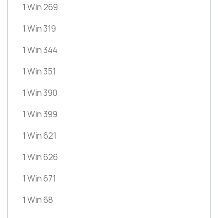
1 Win 269
1 Win 319
1 Win 344
1 Win 351
1 Win 390
1 Win 399
1 Win 621
1 Win 626
1 Win 671
1 Win 68