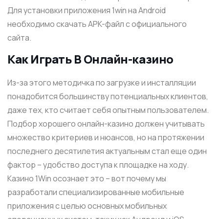
Для установки приложения 1win на Android
необходимо скачать APK-файл с официального
сайта.
Как Играть В Онлайн-казино
Из-за этого методичка по загрузке и инсталляции
понадобится большинству потенциальных клиентов,
даже тех, кто считает себя опытным пользователем.
Подбор хорошего онлайн-казино должен учитывать
множество критериев и нюансов, но на протяжении
последнего десятилетия актуальным стал еще один
фактор – удобство доступа к площадке на ходу.
Казино 1Win осознает это – вот почему мы
разработали специализированные мобильные
приложения с целью основных мобильных