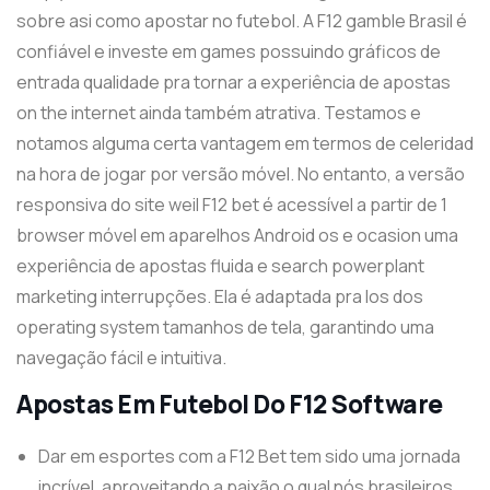
sobre asi como apostar no futebol. A F12 gamble Brasil é
confiável e investe em games possuindo gráficos de
entrada qualidade pra tornar a experiência de apostas
on the internet ainda também atrativa. Testamos e
notamos alguma certa vantagem em termos de celeridad
na hora de jogar por versão móvel. No entanto, a versão
responsiva do site weil F12 bet é acessível a partir de 1
browser móvel em aparelhos Android os e ocasion uma
experiência de apostas fluida e search powerplant
marketing interrupções. Ela é adaptada pra los dos
operating system tamanhos de tela, garantindo uma
navegação fácil e intuitiva.
Apostas Em Futebol Do F12 Software
Dar em esportes com a F12 Bet tem sido uma jornada
incrível, aproveitando a paixão o qual nós brasileiros