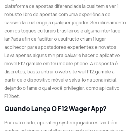
plataforma de apostas diferenciada la cual tem a ver 1
robusto libro de apostas com uma experiência de
cassino la cual engaja qualquer jogador. Seu alinhamento
com os toques culturais brasileiros e alguma interface
lan?ada afin de facilitar o usufructo criam 1 lugar
acolhedor para apostadores experientes e novatos.
Leva apenas alguns min pra baixar e hacer o aplicativo
móvel F12.gamble em teu mobile phone. A resposta é
discretos, basta entrar o web site weil F12.gamble a
partir de o dispositivo móvel e salvá-lo na zona inicial,
dejando o fama o qual você privilegiar, como aplicativo
F12bet.
Quando Lança O F12 Wager App?
Por outro lado, operating system jogadores também
podem adicionar um atalho pra o web site responsivo na