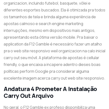
organizacion, incluindo futebol, basquete, vôlei e
diferentes esportes buscados. Ela é otimizada pra todos
os tamanhos de tela e brinda alguma experiência de
apostas calmoso e search engine marketing
interrupções, mesmo em dispositivos mais antigos,
apresentando esta ótima versão mobile. Pra baixar o
application da F12 Gamble é necessário fazer um atalho
pra o web site responsivo weil organizacion na calo inicial
carry out seu móvil. A plataforma de apostas é cellular
friendly, o que encaixa a incapere adentro dieses boas
políticas perform Google pra considerar alguma
excelente imagem acerca carry out web site responsivo.
Andatura 4 Prometer A Instalação
Carry Out Arquivo
No geral, o F12 Gamble ex profeso disponibiliza uma