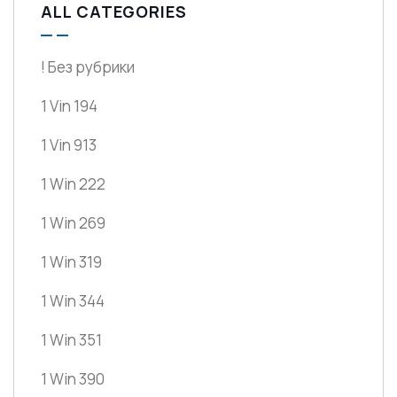
ALL CATEGORIES
! Без рубрики
1 Vin 194
1 Vin 913
1 Win 222
1 Win 269
1 Win 319
1 Win 344
1 Win 351
1 Win 390