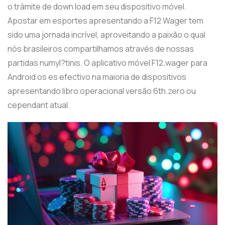
o trâmite de down load em seu dispositivo móvel.
Apostar em esportes apresentando a F12 Wager tem
sido uma jornada incrível, aproveitando a paixão o qual
nós brasileiros compartilhamos através de nossas
partidas numyl?tinis. O aplicativo móvel F12.wager para
Android os es efectivo na maioria de dispositivos
apresentando libro operacional versão 6th.zero ou
cependant atual.