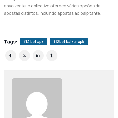
envolvente, o aplicativo oferece várias opções de
apostas distintos, incluindo apostas ao palpitante.
Tags:
f12 bet apk
f12bet baixar apk