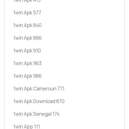
1win Apk 577
1win Apk 840
1win Apk 886
1win Apk 910
1win Apk 963
1win Apk 986
1win Apk Cameroun 771
1win Apk Download 870
1win Apk Senegal 174
1win App 111