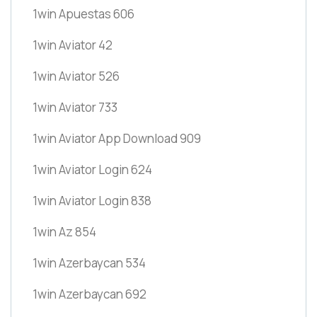
1win Apuestas 606
1win Aviator 42
1win Aviator 526
1win Aviator 733
1win Aviator App Download 909
1win Aviator Login 624
1win Aviator Login 838
1win Az 854
1win Azerbaycan 534
1win Azerbaycan 692