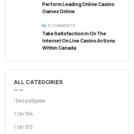
Perform Leading Online Casino
Games Online
0 COMMENTS
Take Satisfaction In On The
Internet On Line Casino Actions
Within Canada
ALL CATEGORIES
! Без рубрики
1 Vin 194
1 Vin 913