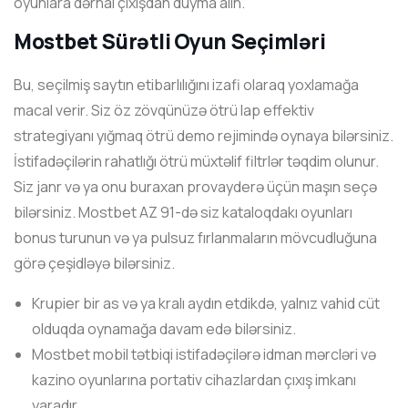
oyunlara dərhal çıxışdan duyma alın.
Mostbet Sürətli Oyun Seçimləri
Bu, seçilmiş saytın etibarlılığını izafi olaraq yoxlamağa
macal verir. Siz öz zövqünüzə ötrü lap effektiv
strategiyanı yığmaq ötrü demo rejimində oynaya bilərsiniz.
İstifadəçilərin rahatlığı ötrü müxtəlif filtrlər təqdim olunur.
Siz janr və ya onu buraxan provayderə üçün maşın seçə
bilərsiniz. Mostbet AZ 91-də siz kataloqdakı oyunları
bonus turunun və ya pulsuz fırlanmaların mövcudluğuna
görə çeşidləyə bilərsiniz.
Krupier bir as və ya kralı aydın etdikdə, yalnız vahid cüt
olduqda oynamağa davam edə bilərsiniz.
Mostbet mobil tətbiqi istifadəçilərə idman mərcləri və
kazino oyunlarına portativ cihazlardan çıxış imkanı
yaradır.