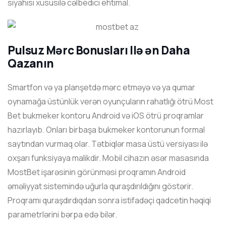
siyahısı xüsusilə cəlbedici ehtimal.
Pulsuz Mərc Bonusları Ilə ən Daha
Qazanın
Smartfon və ya planşetdə mərc etməyə və ya qumar
oynamağa üstünlük verən oyunçuların rahatlığı ötrü Most
Bet bukmeker kontoru Android və iOS ötrü proqramlar
hazırlayıb. Onları birbaşa bukmeker kontorunun formal
saytından vurmaq olar. Tətbiqlər masa üstü versiyası ilə
oxşarı funksiyaya malikdir. Mobil cihazın əsər masasında
MostBet işarəsinin görünməsi proqramın Android
əməliyyat sistemində uğurla quraşdırıldığını göstərir.
Proqramı quraşdırdıqdan sonra istifadəçi qadcetin həqiqi
parametrlərini bərpa edə bilər.