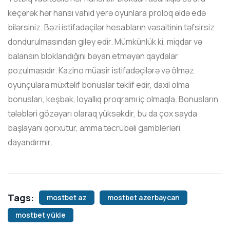
keçərək hər hansı vahid yerə oyunlara proloq əldə edə
bilərsiniz. Bəzi istifadəçilər hesabların vəsaitinin təfsirsiz
dondurulmasından giley edir. Mümkünlük ki, miqdar və
balansın bloklandığını bəyan etməyən qaydalar
pozulmasıdır. Kazino müasir istifadəçilərə və ölməz
oyunçulara müxtəlif bonuslar təklif edir, daxil olma
bonusları, keşbək, loyallıq proqramı iç olmaqla. Bonusların
tələbləri gözəyarı olaraq yüksəkdir, bu da çox sayda
başlayanı qorxutur, amma təcrübəli gamblerləri
dayandırmır.
Tags:
mostbet az
mostbet azerbaycan
mostbet yükle