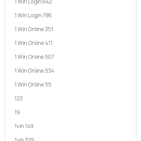
1 Win Login 642
1 Win Login 796
1 Win Online 351
1 Win Online 411
1 Win Online 507
1 Win Online 534
1 Win Online 55
123
19
1vin 149
1vin 329