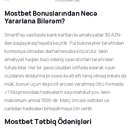
Mostbet Bonuslarından Necə
Yararlana Bilərəm?
SmartPay vasitəsilə bank kartları ilə əməliyyatlar 30 AZN-
dən başlayaraq həyata keçirilir. Pul bukmeyker tərəfindən
komissiya olmadan dərhal hesaba köçürülür, lakin
əməliyyat haqları bəzi ödəniş operatorları tərəfindən
tutula bilər. Hər bir şəxsi üsuldan istifadə edərək oyun
cüzdanını doldurma prosesi ilə ətraflı tanış olmaq imkanı da
mülk, bunun üçün depozit ərizəsi yaratmaq ötrü formada
«? Ekspressdəki hadisələrin sayı məhdud yox, lakin
maksimum əmsal 1000-dir. Matç öncəsi xəttdən və
canlıdan hadisələri birləşdirməyə izin verilir.
Mostbet Tətbiq Ödənişləri