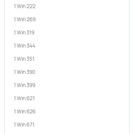
1 Win 222
1 Win 269
1 Win 319
1 Win 344
1 Win 351
1 Win 390
1 Win 399
1 Win 621
1 Win 626
1 Win 671