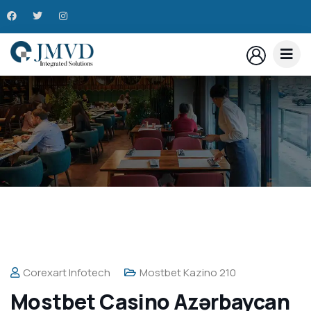
Corexart Infotech
Mostbet Kazino 210
Mostbet Casino Azərbaycan