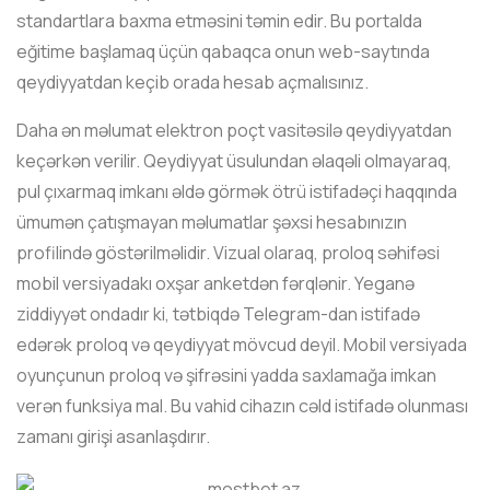
standartlara baxma etməsini təmin edir. Bu portalda
eğitime başlamaq üçün qabaqca onun web-saytında
qeydiyyatdan keçib orada hesab açmalısınız.
Daha ən məlumat elektron poçt vasitəsilə qeydiyyatdan
keçərkən verilir. Qeydiyyat üsulundan əlaqəli olmayaraq,
pul çıxarmaq imkanı əldə görmək ötrü istifadəçi haqqında
ümumən çatışmayan məlumatlar şəxsi hesabınızın
profilində göstərilməlidir. Vizual olaraq, proloq səhifəsi
mobil versiyadakı oxşar anketdən fərqlənir. Yeganə
ziddiyyət ondadır ki, tətbiqdə Telegram-dan istifadə
edərək proloq və qeydiyyat mövcud deyil. Mobil versiyada
oyunçunun proloq və şifrəsini yadda saxlamağa imkan
verən funksiya mal. Bu vahid cihazın cəld istifadə olunması
zamanı girişi asanlaşdırır.