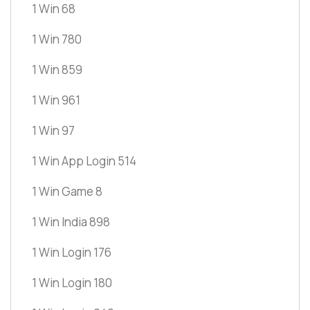
1 Win 68
1 Win 780
1 Win 859
1 Win 961
1 Win 97
1 Win App Login 514
1 Win Game 8
1 Win India 898
1 Win Login 176
1 Win Login 180