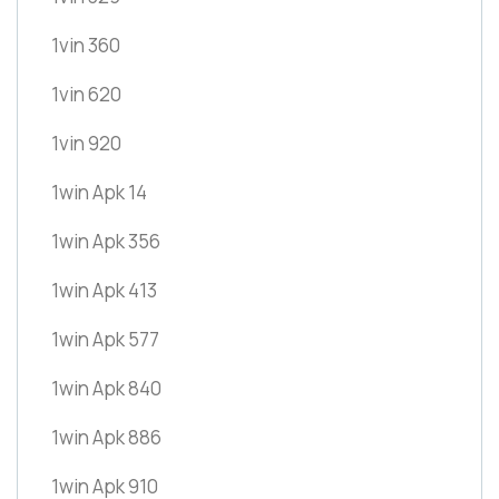
1vin 360
1vin 620
1vin 920
1win Apk 14
1win Apk 356
1win Apk 413
1win Apk 577
1win Apk 840
1win Apk 886
1win Apk 910