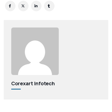
Corexart Infotech