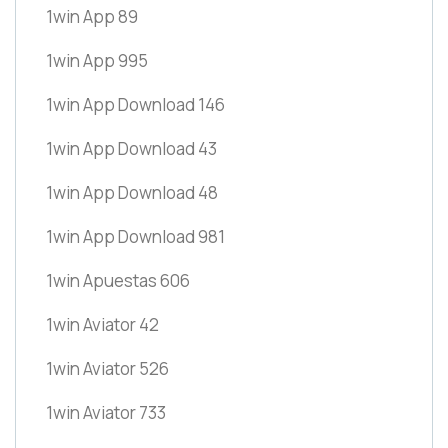
1win App 89
1win App 995
1win App Download 146
1win App Download 43
1win App Download 48
1win App Download 981
1win Apuestas 606
1win Aviator 42
1win Aviator 526
1win Aviator 733