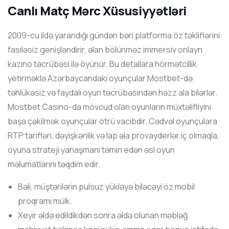
Canlı Matç Mərc Xüsusiyyətləri
2009-cu ildə yarandığı gündən bəri platforma öz təkliflərini
fasiləsiz genişləndirir, əlan bölünməz immersiv onlayn
kazino təcrübəsi ilə öyünür. Bu detallara hörmətcillik
yetirməklə Azərbaycandakı oyunçular Mostbet-də
təhlükəsiz və faydalı oyun təcrübəsindən həzz ala bilərlər.
Mostbet Casino-da mövcud olan oyunların müxtəlifliyini
başa çəkilmək oyunçular ötrü vacibdir. Cədvəl oyunçulara
RTP tarifləri, dəyişkənlik və lap əla provayderlər iç olmaqla,
oyuna strateji yanaşmanı təmin edən əsl oyun
məlumatlarını təqdim edir.
Bəli, müştərilərin pulsuz yükləyə biləcəyi öz mobil
proqramı mülk.
Xeyir əldə edildikdən sonra əldə olunan məbləğ