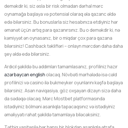
deməkdir ki, siz əsla bir risk olmadan dərhal mərc
oynamağa başlaya və potensial olaraq əla qazanc əldə
edə bilərsiniz. Bu bonuslarla siz hesabınıza etdiyiniz hər
əmanət üçün artıq para qazanırsınız. Bu o deməkdir ki, nə
kəmiyyət ən oynasanız, bir o miqdar çox para qazana
bilərsiniz! Cashback təklifləri – onlayn mərcdən daha daha
şey əldə edə bilərsiniz.
Ardıcıl şəkildə bu addımları tamamlasanız, profiliniz hazır
azərbaycan english
olacaq. Növbəti mərhələdə isə cəld
profilinizi və casino ilə bukmeyker oyunlarını kəşfə başlaya
bilərsiniz. Asan naviqasiya, göz oxşayan dizayn sizə daha
da sədəqə olacaq. Mərc Mostbet platformasında
istədiyiniz bölməni asanlıqla tapacaqsınız və istədiyiniz
əməliyyatı rahat şəkildə tamamlaya biləcəksiniz.
Tətbiq vasitəsilə hər hansı bir blokdan asanlıqla ətrafa