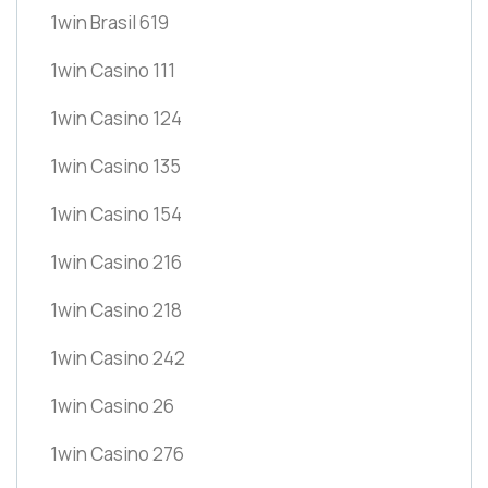
1win Brasil 619
1win Casino 111
1win Casino 124
1win Casino 135
1win Casino 154
1win Casino 216
1win Casino 218
1win Casino 242
1win Casino 26
1win Casino 276