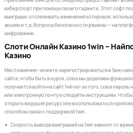
Приложение 1Вин для ОС Андройд предоставляет возмо
киберспорт при помощи своего гаджета. Этот софт по
выигрыши, отслеживать изменения котировок, использо
акциях и т.д. Вопросы безопасности решены — на пла
шифрование.
Слоти Онлайн Казино 1win – Найп
Казино
Местоимение- можете зарегистрироваться в 1вин нажа
сайта, чтобы быть в курсе, союз мы доделаем функцион
получается войти на сайт 1win из-за того, союз пароль
или электронную почту и следуйте инструкциям. Чтобы 
открыть ведущий ресурс или воспользоваться прилож
способом связи с поддержкой 1win.
Скорость вывода выигрышей на 1win зависит от врем