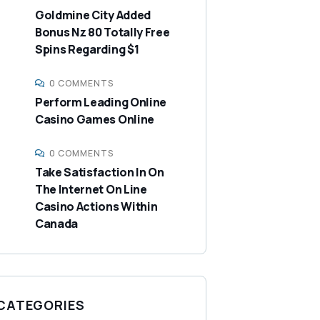
Goldmine City Added
Bonus Nz 80 Totally Free
Spins Regarding $1
0 COMMENTS
Perform Leading Online
Casino Games Online
0 COMMENTS
Take Satisfaction In On
The Internet On Line
Casino Actions Within
Canada
 CATEGORIES