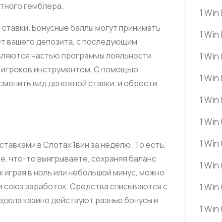
ытного гемблера.
1 Win 
 ставки. Бонусные баллы могут принимать
1 Win 
ет вашего депозита, с последующим
вляются частью программы лояльности
1 Win
 игроков инструментом. С помощью
1 Win
сменить вид денежной ставки, и обрести
1 Win
1 Win
1 Win 
тавками в Слотах 1вин за неделю. То есть,
те, что-то выигрываете, сохраняя баланс
1 Win
 играя в ноль или небольшой минус, можно
и союз заработок. Средства списываются с
1 Win
аздела казино действуют разные бонусы и
1 Win