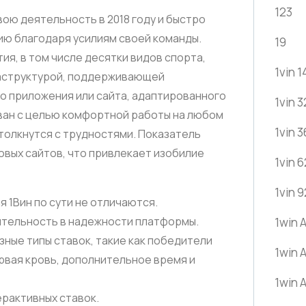
123
вою деятельность в 2018 году и быстро
ю благодаря усилиям своей команды.
19
я, в том числе десятки видов спорта,
1vin 1
раструктурой, поддерживающей
го приложения или сайта, адаптированного
1vin 
ван с целью комфортной работы на любом
1vin 
столкнутся с трудностями. Показатель
ровых сайтов, что привлекает изобилие
1vin 
1vin 
 1Вин по сути не отличаются.
ительность в надежности платформы.
1win 
ные типы ставок, такие как победители
1win 
рвая кровь, дополнительное время и
1win 
ерактивных ставок.