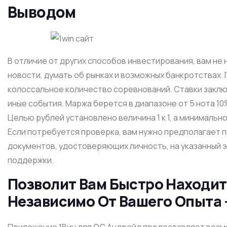
Выводом
В отличие от других способов инвестирования, вам не
новости, думать об рынках и возможных банкротствах.
колоссальное количество соревнований. Ставки заключ
иные события. Маржа берется в диапазоне от 5 нота 10
Целью рублей установлено величина 1 к 1, а минимально
Если потребуется проверка, вам нужно предполагает 
документов, удостоверяющих личность, на указанный
поддержки.
Позволит Вам Быстро Находи
Независимо От Вашего Опыта 