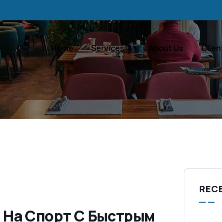
Home
Services
About Us
Clien
REC
и На Спорт С Быстрым