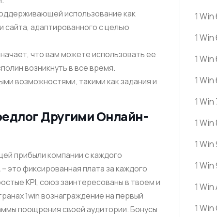
.
поддерживающей использование как
1 Win
и сайта, адаптированного с целью
1 Win
начает, что вам можете использовать ее
1 Win 
полин возникнуть в все время.
1 Win
ыми возможностями, такими как задания и
1 Win
редлог Другими Онлайн-
1 Win
1 Win
щей прибыли компании с каждого
1 Win
 – это фиксированная плата за каждого
остые KPI, союз заинтересованы в твоем и
1 Win
ранах 1win вознаграждение на первый
1 Win
раммы поощрения своей аудитории. Бонусы