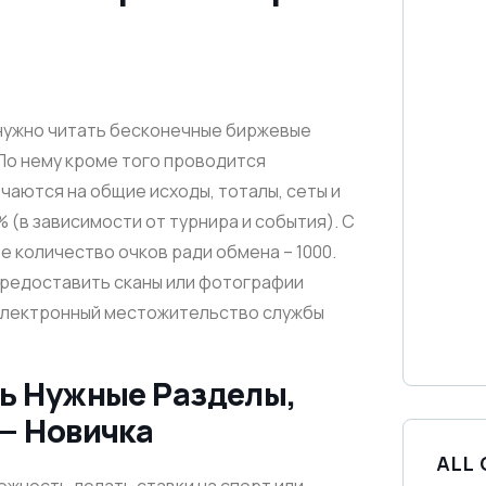
 нужно читать бесконечные биржевые
 По нему кроме того проводится
аются на общие исходы, тоталы, сеты и
% (в зависимости от турнира и события). С
е количество очков ради обмена – 1000.
предоставить сканы или фотографии
 электронный местожительство службы
ть Нужные Разделы,
— Новичка
ALL