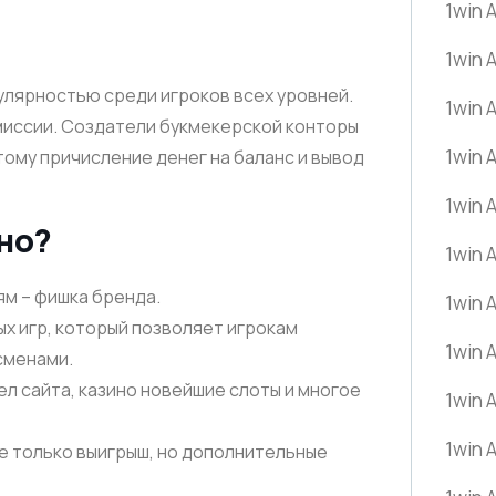
1win 
1win 
улярностью среди игроков всех уровней.
1win 
миссии. Создатели букмекерской конторы
1win 
тому причисление денег на баланс и вывод
1win 
ино?
1win 
м – фишка бренда.
1win 
ных игр, который позволяет игрокам
1win 
сменами.
л сайта, казино новейшие слоты и многое
1win 
1win 
не только выигрыш, но дополнительные