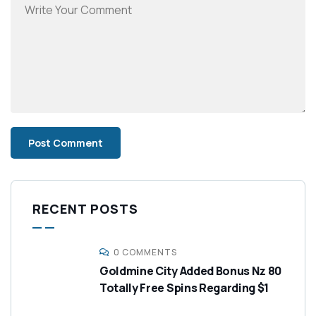
RECENT POSTS
0 COMMENTS
Goldmine City Added Bonus Nz 80
Totally Free Spins Regarding $1