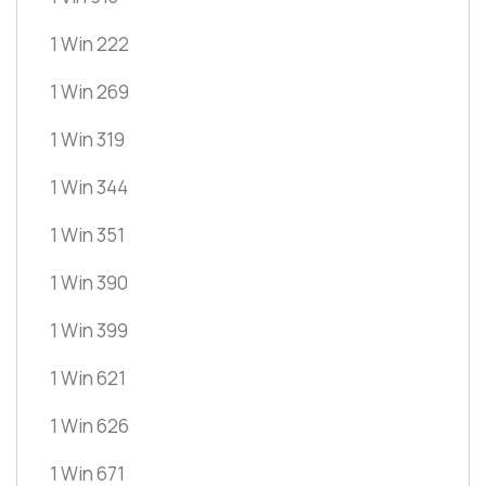
1 Win 222
1 Win 269
1 Win 319
1 Win 344
1 Win 351
1 Win 390
1 Win 399
1 Win 621
1 Win 626
1 Win 671