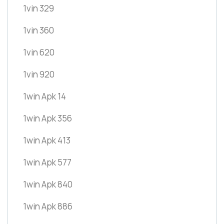
1vin 329
1vin 360
1vin 620
1vin 920
1win Apk 14
1win Apk 356
1win Apk 413
1win Apk 577
1win Apk 840
1win Apk 886