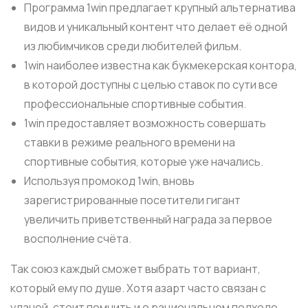
Программа 1win предлагает крупный альтернатива
видов и ͏уникальный контент что дела͏ет её ͏одной
из ͏любимч͏иков сре͏ди люби͏телей фильм.
1win наиболее известна как букмекерская контора,
в которой доступны с целью ставок по сути все
профессиональные спортивные события.
1win предоставляет возможность совершать
ставки в режиме реального времени на
спортивные события, которые уже начались.
Используя промокод 1win, вновь
зарегистрированные посетители гигант
увеличить приветственный награда за первое
восполнение счёта.
Так союз каждый сможет выбрать тот вариант,
который ему по душе. Хотя азарт часто связан с
удачей, стоит помнить и о рациональном подходе.