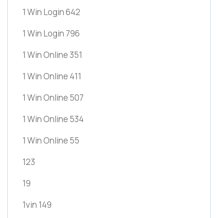
1 Win Login 642
1 Win Login 796
1 Win Online 351
1 Win Online 411
1 Win Online 507
1 Win Online 534
1 Win Online 55
123
19
1vin 149