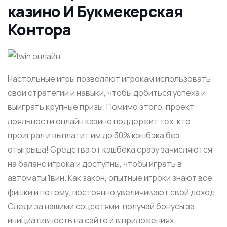
казино И Букмекерская
Контора
Настольные игры позволяют игрокам использовать
свои стратегии и навыки, чтобы добиться успеха и
выиграть крупные призы. Помимо этого, проект
лояльности онлайн казино поддержит тех, кто
проиграл и выплатит им до 30% кэшбэка без
отыгрыша! Средства от кэшбека сразу зачисляются
на баланс игрока и доступны, чтобы играть в
автоматы 1вин. Как закон, опытные игроки знают все
фишки и потому, постоянно увеличивают свой доход.
Следи за нашими соцсетями, получай бонусы за
инициативность на сайте и в приложениях.