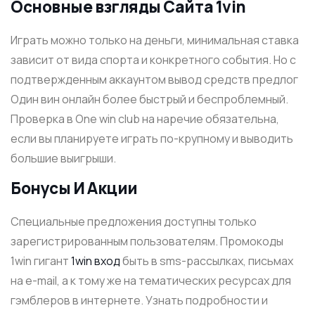
Основные взгляды Сайта 1vin
Играть можно только на деньги, минимальная ставка
зависит от вида спорта и конкретного события. Но с
подтвержденным аккаунтом вывод средств предлог
Один вин онлайн более быстрый и беспроблемный.
Проверка в One win club на наречие обязательна,
если вы планируете играть по-крупному и выводить
большие выигрыши.
Бонусы И Акции
Специальные предложения доступны только
зарегистрированным пользователям. Промокоды
1win гигант
1win вход
быть в sms-рассылках, письмах
на e-mail, а к тому же на тематических ресурсах для
гэмблеров в интернете. Узнать подробности и