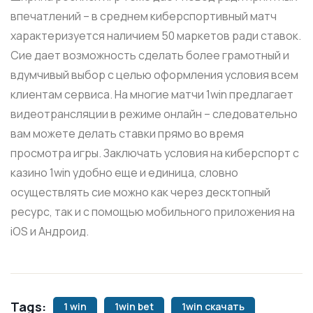
впечатлений – в среднем киберспортивный матч
характеризуется наличием 50 маркетов ради ставок.
Сие дает возможность сделать более грамотный и
вдумчивый выбор с целью оформления условия всем
клиентам сервиса. На многие матчи 1win предлагает
видеотрансляции в режиме онлайн – следовательно
вам можете делать ставки прямо во время
просмотра игры. Заключать условия на киберспорт с
казино 1win удобно еще и единица, словно
осуществлять сие можно как через десктопный
ресурс, так и с помощью мобильного приложения на
iOS и Андроид.
Tags:
1 win
1win bet
1win скачать