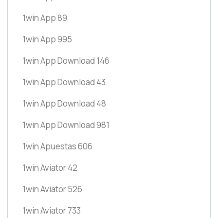
1win App 89
1win App 995
1win App Download 146
1win App Download 43
1win App Download 48
1win App Download 981
1win Apuestas 606
1win Aviator 42
1win Aviator 526
1win Aviator 733