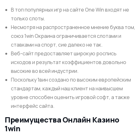
В топ популярных игр на сайте One Win входят не
только слоты.
Несмотря на распространенное мнение буква том,
союз 1win Окраина ограничивается слотами и
ставками на спорт, сие далеко не так.
Веб-сайт предоставляет широкую роспись
исходов и результат коэффициентов довольно
высокие во всей индустрии.
Поскольку 1вин создано по высоким европейским
стандартам, каждый наш клиент на наивысшем
уровне способен оценить игровой софт, а также
интерфейс сайта.
Преимущества Онлайн Казино
1win