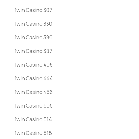
1win Casino 307
1win Casino 330
1win Casino 386
1win Casino 387
1win Casino 405
1win Casino 444
1win Casino 456
1win Casino 505
1win Casino 514
1win Casino 518