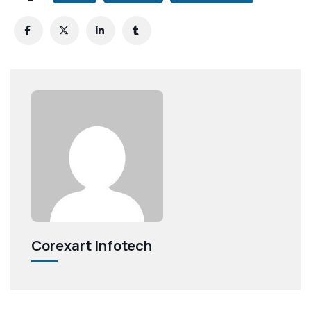
Corexart Infotech