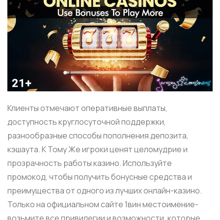
Клиенты отмечают оперативные выплаты,
доступность круглосуточной поддержки,
разнообразные способы пополнения депозита,
кэшаута. К Тому Же игроки ценят целомудрие и
прозрачность работы казино. Используйте
промокод, чтобы получить бонусные средства и
преимущества от одного из лучших онлайн-казино.
Только на официальном сайте 1вин местоимение-
возьмите все привилегии и возможности, которые