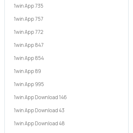
1win App 735
1win App 757
1win App 772
1win App 847
1win App 854
1win App 89
1win App 995
1win App Download 146
1win App Download 43
1win App Download 48