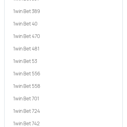
1win Bet 389
1win Bet 40
1win Bet 470
1win Bet 481
1win Bet 53
1win Bet 556
1win Bet 558
1win Bet 701
1win Bet 724
1win Bet 742