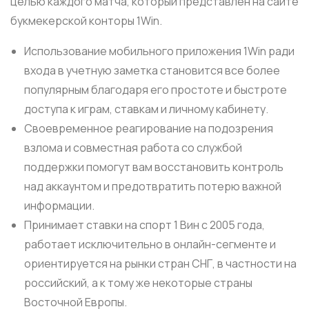
целью каждого матча, который представлен на сайте
букмекерской конторы 1Win.
Использование мобильного приложения 1Win ради
входа в учетную заметка становится все более
популярным благодаря его простоте и быстроте
доступа к играм, ставкам и личному кабинету.
Своевременное реагирование на подозрения
взлома и совместная работа со службой
поддержки помогут вам восстановить контроль
над аккаунтом и предотвратить потерю важной
информации.
Принимает ставки на спорт 1 Вин с 2005 года,
работает исключительно в онлайн-сегменте и
ориентируется на рынки стран СНГ, в частности на
российский, а к тому же некоторые страны
Восточной Европы.