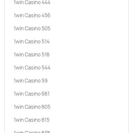
1win Casino 444
1win Casino 456
1win Casino 505
1win Casino 514
1win Casino 518
1win Casino 544
1win Casino 59
1win Casino 681
1win Casino 805
1win Casino 815
1win Casino 838