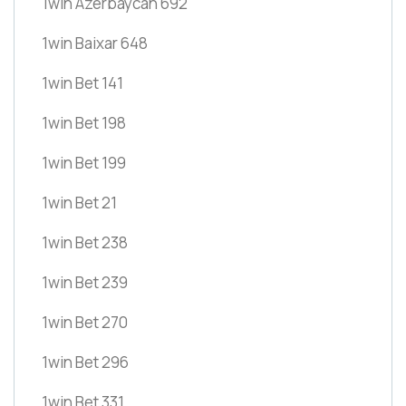
1win Azerbaycan 692
1win Baixar 648
1win Bet 141
1win Bet 198
1win Bet 199
1win Bet 21
1win Bet 238
1win Bet 239
1win Bet 270
1win Bet 296
1win Bet 331