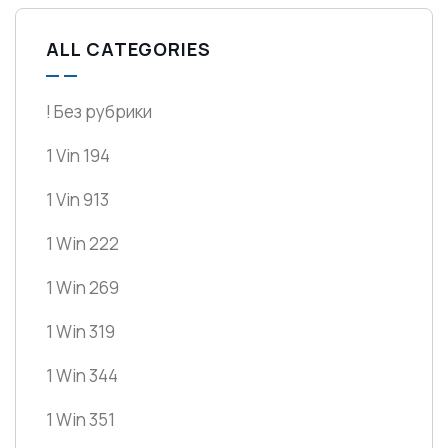
ALL CATEGORIES
! Без рубрики
1 Vin 194
1 Vin 913
1 Win 222
1 Win 269
1 Win 319
1 Win 344
1 Win 351