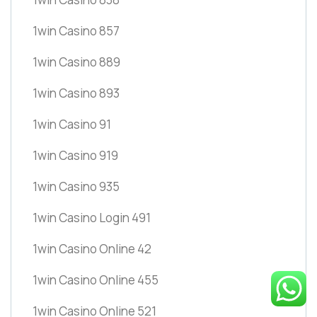
1win Casino 857
1win Casino 889
1win Casino 893
1win Casino 91
1win Casino 919
1win Casino 935
1win Casino Login 491
1win Casino Online 42
1win Casino Online 455
1win Casino Online 521