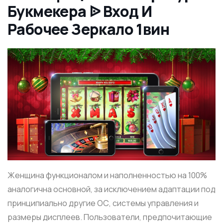
Букмекера ᐉ Вход И
Рабочее Зеркало 1вин
Женщина функционалом и наполненностью на 100%
аналогична основной, за исключением адаптации под
принципиально другие ОС, системы управления и
размеры дисплеев. Пользователи, предпочитающие