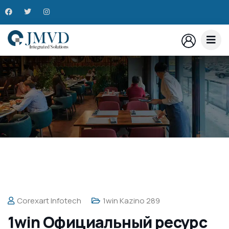
Corexart Infotech
1win Kazino 289
1win Официальный ресурс