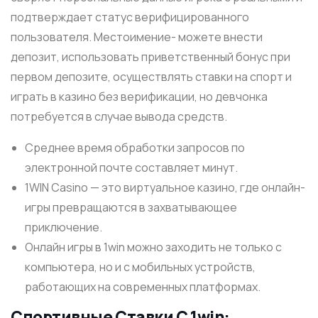
подтверждает статус верифицированного
пользователя. Местоимение- можете внести
депозит, использовать приветственный бонус при
первом депозите, осуществлять ставки на спорт и
играть в казино без верификации, но девчонка
потребуется в случае вывода средств.
Среднее время обработки запросов по
электронной почте составляет минут.
1WIN Casino — это виртуальное казино, где онлайн-
игры превращаются в захватывающее
приключение.
Онлайн игры в 1win можно заходить не только с
компьютера, но и с мобильных устройств,
работающих на современных платформах.
Спортивные Ставки С 1win: