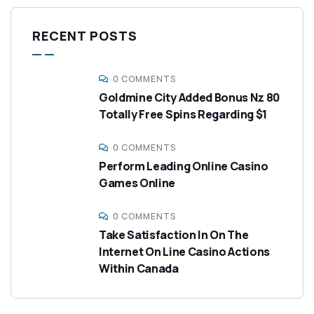
RECENT POSTS
0 COMMENTS
Goldmine City Added Bonus Nz 80
Totally Free Spins Regarding $1
0 COMMENTS
Perform Leading Online Casino
Games Online
0 COMMENTS
Take Satisfaction In On The
Internet On Line Casino Actions
Within Canada