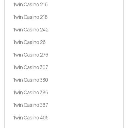
1win Casino 216
1win Casino 218
1win Casino 242
1win Casino 26
1win Casino 276
1win Casino 307
1win Casino 330
1win Casino 386
1win Casino 387
1win Casino 405