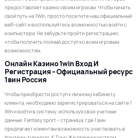
предоставляет казино своим игрокам. Чтобы начать
свой путь на 1Win, просто посетите наш официальный
веб-сайт и воспользуйтесь возможностью войти с
компьютера. Не забудьте пройти регистрацию,
чтобы получить полный доступ ко всем игровым
возможностям.
Онлайн Казино 1win Вход И
Регистрация – Официальный ресурс
1вин Россия
Чтобы приобрести доступ к личному кабинету
клиента, необходимо зарегистрироваться на сайте 1
Win и войти в систему, используя свои учетные
данные. Fantasy sport – страница, где 1 вин
предлагает клиентам возможность участвовать в
фэнтези-турнирах. К Тому Же преимуществом