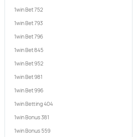
1win Bet 752
1win Bet 793
1win Bet 796
1win Bet 845
1win Bet 952
1win Bet 981
1win Bet 996
1win Betting 404
1win Bonus 381
1win Bonus 559