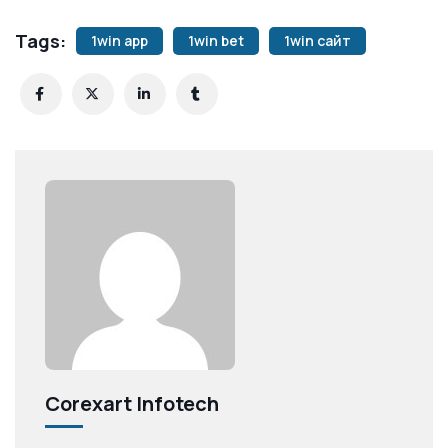
Tags:
1win app
1win bet
1win сайт
Corexart Infotech