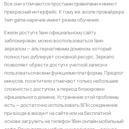
Все они отличаются простыми правилами и имеют
прекрасный интерфейс. К тому же, возле провайдера
1win game наречие имеет режим обучения.
Ежели доступ к 1вин официальному сайту
заблокирован, можно воспользоваться 1вин
зеркалом — альтернативным доменом, который
полностью дублирует основной ресурс. Зеркало
позволяет обрести доступ к учетной записи и
пользоваться всеми функциями платформы. Предлог
минусов, посетители отмечают только небольшие
сложности с доступом, в период блокировки
официального домена. Устранение этой проблемы
есть — достаточно использовать ВПН соединение
при входе в аккаунт на сайте или на бесплатной
основе загрузить на телефон 1Вин онлайн мобильный