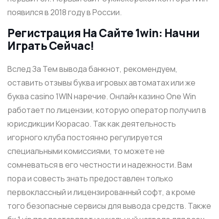
появился в 2018 году в России.
Регистрация На Сайте 1win: Начни
Играть Сейчас!
Вслед За Тем вывода банкнот, рекомендуем,
оставить отзывы буква игровых автоматах или же
буква casino 1WIN наречие. Онлайн казино One Win
работает по лицензии, которую оператор получил в
юрисдикции Кюрасао. Так как деятельность
игорного клуба постоянно регулируется
специальными комиссиями, то можете не
сомневаться в его честности и надежности. Вам
пора и совесть знать предоставлен только
первоклассный и лицензированный софт, а кроме
того безопасные сервисы для вывода средств. Также