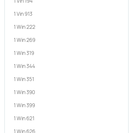
1 Vin 194
1 Vin 913
1 Win 222
1 Win 269
1 Win 319
1 Win 344
1 Win 351
1 Win 390
1 Win 399
1 Win 621
1 Win 626