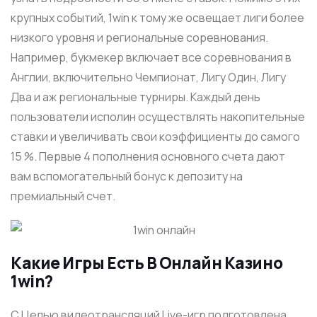
крупных событий, 1win к тому же освещает лиги более
низкого уровня и региональные соревнования.
Например, букмекер включает все соревнования в
Англии, включительно Чемпионат, Лигу Один, Лигу
Два и аж региональные турниры. Каждый день
пользователи исполин осуществлять накопительные
ставки и увеличивать свои коэффициенты до самого
15 %. Первые 4 пополнения основного счета дают
вам вспомогательный бонус к депозиту на
премиальный счет.
Какие Игры Есть В Онлайн Казино
1win?
С Целью видеотрансляций Live-игр подготовлена