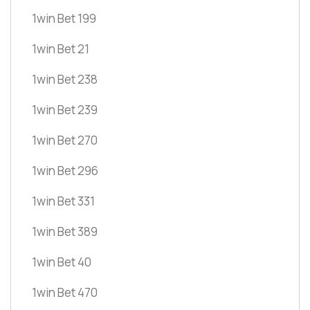
1win Bet 199
1win Bet 21
1win Bet 238
1win Bet 239
1win Bet 270
1win Bet 296
1win Bet 331
1win Bet 389
1win Bet 40
1win Bet 470