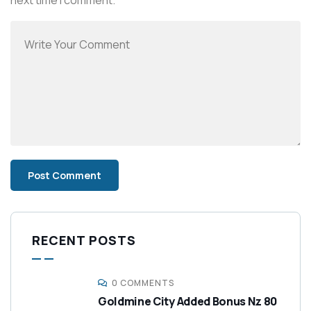
RECENT POSTS
0 COMMENTS
Goldmine City Added Bonus Nz 80