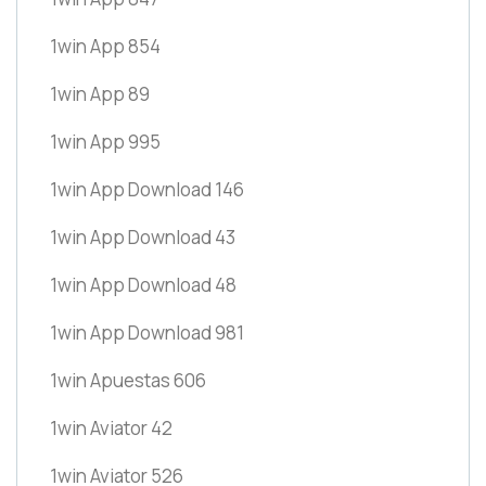
1win App 854
1win App 89
1win App 995
1win App Download 146
1win App Download 43
1win App Download 48
1win App Download 981
1win Apuestas 606
1win Aviator 42
1win Aviator 526