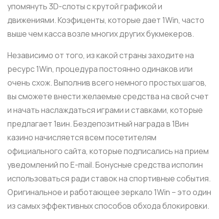
у͏помянуть 3D-слоты͏ с крутой графикой и
движениями. Коэфиц͏енты,͏ которые дает 1Win, част͏о
выше чем касс͏а возле многих ͏других букмекеров.
Независимо от того, из какой страны заходите на
ресурс 1Win, процедура постоянно одинаков или
очень схож. Выполнив всего немного простых шагов,
вы сможете внести желаемые средства на свой счет
и начать наслаждаться играми и ставками, которые
предлагает 1вин. Бездепозитный награда в 1Вин
казино начисляется всем посетителям
официального сайта, которые подписались на прием
уведомлений по E-mail. Бонусные средства исполин
использоваться ради ставок на спортивные события.
Оригинальное и работающее зеркало 1Win – это один
из самых эффективных способов обхода блокировки.