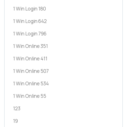
1 Win Login 180
1 Win Login 642
1 Win Login 796
1 Win Online 351
1 Win Online 411
1 Win Online 507
1 Win Online 534
1 Win Online 55
123
19