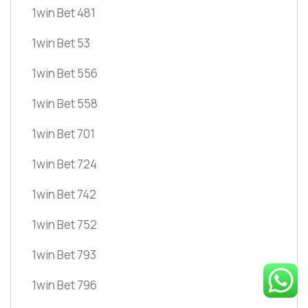
1win Bet 481
1win Bet 53
1win Bet 556
1win Bet 558
1win Bet 701
1win Bet 724
1win Bet 742
1win Bet 752
1win Bet 793
1win Bet 796