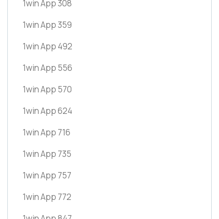
1win App 308
1win App 359
1win App 492
1win App 556
1win App 570
1win App 624
1win App 716
1win App 735
1win App 757
1win App 772
1win App 847