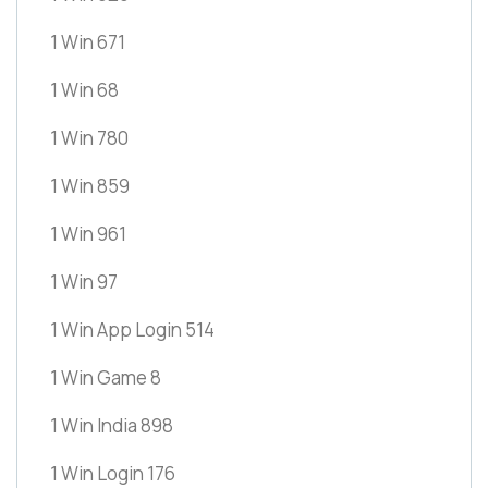
1 Win 671
1 Win 68
1 Win 780
1 Win 859
1 Win 961
1 Win 97
1 Win App Login 514
1 Win Game 8
1 Win India 898
1 Win Login 176