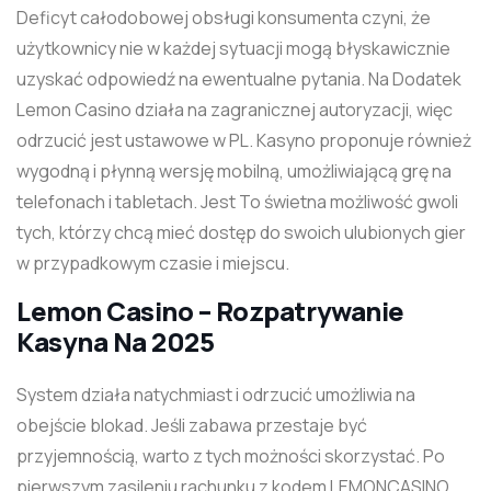
Deficyt całodobowej obsługi konsumenta czyni, że
użytkownicy nie w każdej sytuacji mogą błyskawicznie
uzyskać odpowiedź na ewentualne pytania. Na Dodatek
Lemon Casino działa na zagranicznej autoryzacji, więc
odrzucić jest ustawowe w PL. Kasyno proponuje również
wygodną i płynną wersję mobilną, umożliwiającą grę na
telefonach i tabletach. Jest To świetna możliwość gwoli
tych, którzy chcą mieć dostęp do swoich ulubionych gier
w przypadkowym czasie i miejscu.
Lemon Casino – Rozpatrywanie
Kasyna Na 2025
System działa natychmiast i odrzucić umożliwia na
obejście blokad. Jeśli zabawa przestaje być
przyjemnością, warto z tych możności skorzystać. Po
pierwszym zasileniu rachunku z kodem LEMONCASINO