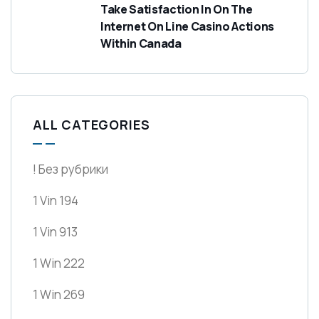
Take Satisfaction In On The
Internet On Line Casino Actions
Within Canada
ALL CATEGORIES
! Без рубрики
1 Vin 194
1 Vin 913
1 Win 222
1 Win 269