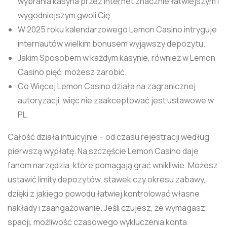
wybrania kasyna przez internet znacznie łatwiejszym i
wygodniejszym gwoli Cię.
W 2025 roku kalendarzowego Lemon Casino intryguje
internautów wielkim bonusem wyjąwszy depozytu.
Jakim Sposobem w każdym kasynie, również w Lemon
Casino pięć, możesz zarobić.
Co Więcej Lemon Casino działa na zagranicznej
autoryzacji, więc nie zaakceptować jest ustawowe w
PL.
Całość działa intuicyjnie – od czasu rejestracji według
pierwszą wypłatę. Na szczęście Lemon Casino daje
fanom narzędzia, które pomagają grać wnikliwie. Możesz
ustawić limity depozytów, stawek czy okresu zabawy,
dzięki z jakiego powodu łatwiej kontrolować własne
nakłady i zaangażowanie. Jeśli czujesz, że wymagasz
spacji, możliwość czasowego wykluczenia konta