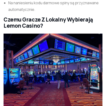
Na naniesieniu kodu darmowe spiny są przyznawane
automatycznie.
Czemu Gracze Z Lokalny Wybierają
Lemon Casino?