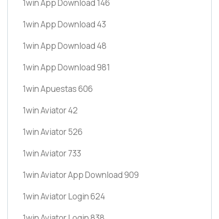
1win App Download 146
1win App Download 43
1win App Download 48
1win App Download 981
1win Apuestas 606
1win Aviator 42
1win Aviator 526
1win Aviator 733
1win Aviator App Download 909
1win Aviator Login 624
1win Aviator Login 838