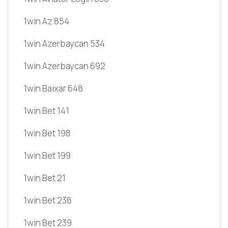
1win Az 854
1win Azerbaycan 534
1win Azerbaycan 692
1win Baixar 648
1win Bet 141
1win Bet 198
1win Bet 199
1win Bet 21
1win Bet 238
1win Bet 239