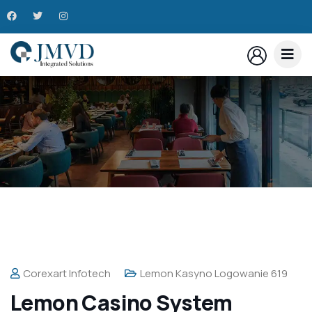
Corexart Infotech
Lemon Kasyno Logowanie 619
Lemon Casino System