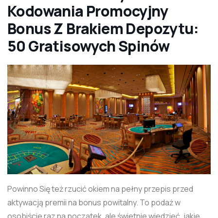
Kodowania Promocyjny
Bonus Z Brakiem Depozytu:
50 Gratisowych Spinów
Powinno Się też rzucić okiem na pełny przepis przed
aktywacją premii na bonus powitalny. To podaż w
osobiście raz na początek, ale świetnie wiedzieć, jakie