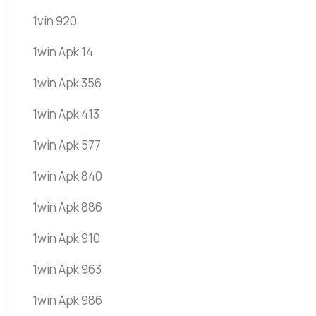
1vin 920
1win Apk 14
1win Apk 356
1win Apk 413
1win Apk 577
1win Apk 840
1win Apk 886
1win Apk 910
1win Apk 963
1win Apk 986