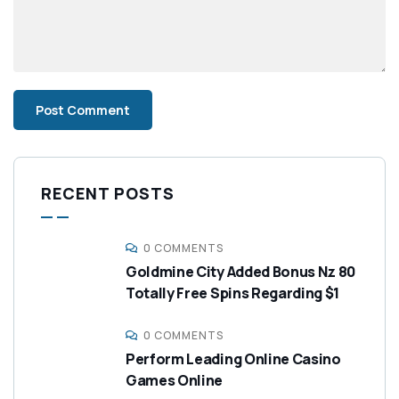
RECENT POSTS
0 COMMENTS
Goldmine City Added Bonus Nz 80
Totally Free Spins Regarding $1
0 COMMENTS
Perform Leading Online Casino
Games Online