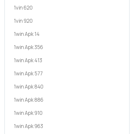
1vin 620
1vin 920
1win Apk 14
1win Apk 356
1win Apk 413
1win Apk 577
1win Apk 840
1win Apk 886
1win Apk 910
1win Apk 963