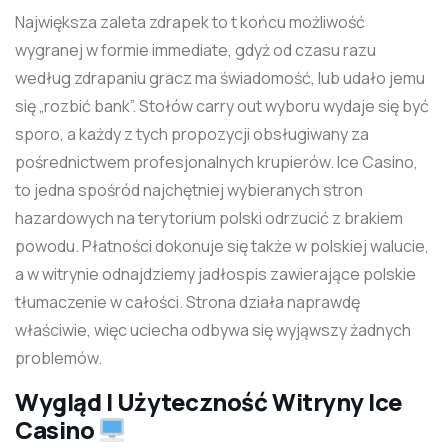
Największa zaleta zdrapek to t końcu możliwość
wygranej w formie immediate, gdyż od czasu razu
według zdrapaniu gracz ma świadomość, lub udało jemu
się „rozbić bank”. Stołów carry out wyboru wydaje się być
sporo, a każdy z tych propozycji obsługiwany za
pośrednictwem profesjonalnych krupierów. Ice Casino,
to jedna spośród najchętniej wybieranych stron
hazardowych na terytorium polski odrzucić z brakiem
powodu. Płatności dokonuje się także w polskiej walucie,
a w witrynie odnajdziemy jadłospis zawierające polskie
tłumaczenie w całości. Strona działa naprawdę
właściwie, więc uciecha odbywa się wyjąwszy żadnych
problemów.
Wygląd I Użyteczność Witryny Ice
Casino