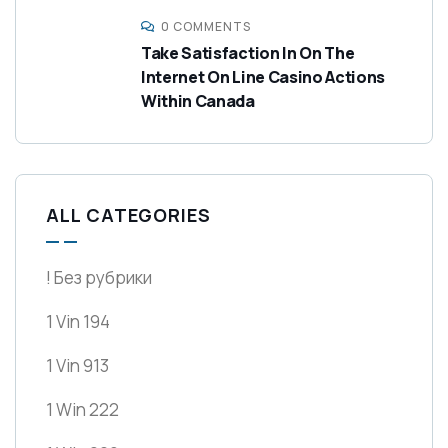
0 COMMENTS
Take Satisfaction In On The
Internet On Line Casino Actions
Within Canada
ALL CATEGORIES
! Без рубрики
1 Vin 194
1 Vin 913
1 Win 222