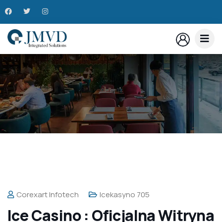
Corexart Infotech
Icekasyno 705
Ice Casino ️: Oficjalna Witryna