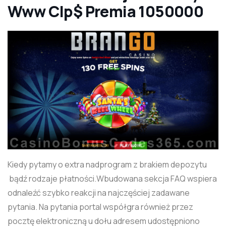
Www Clp$ Premia 1050000
Kiedy pytamy o extra nadprogram z brakiem depozytu
bądź rodzaje płatności.Wbudowana sekcja FAQ wspiera
odnaleźć szybko reakcji na najczęściej zadawane
pytania. Na pytania portal współgra również przez
pocztę elektroniczną u dołu adresem udostępniono