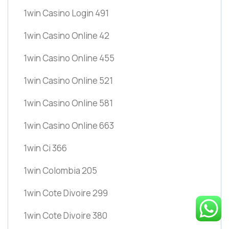
1win Casino Login 491
1win Casino Online 42
1win Casino Online 455
1win Casino Online 521
1win Casino Online 581
1win Casino Online 663
1win Ci 366
1win Colombia 205
1win Cote Divoire 299
1win Cote Divoire 380