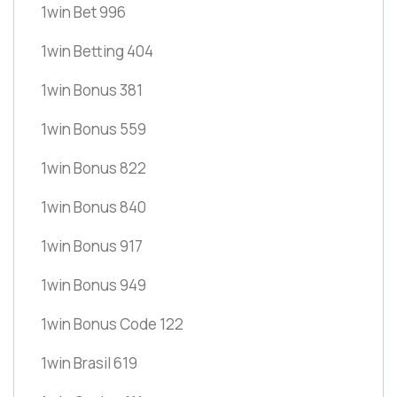
1win Bet 996
1win Betting 404
1win Bonus 381
1win Bonus 559
1win Bonus 822
1win Bonus 840
1win Bonus 917
1win Bonus 949
1win Bonus Code 122
1win Brasil 619