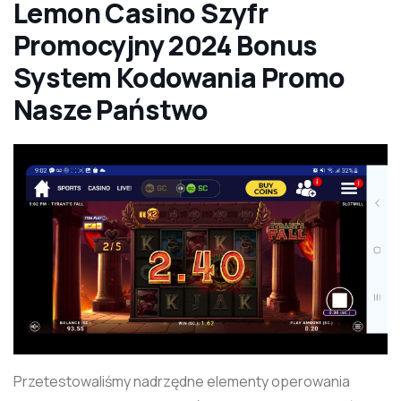
Lemon Casino Szyfr
Promocyjny 2024 Bonus
System Kodowania Promo
Nasze Państwo ️
Przetestowaliśmy nadrzędne elementy operowania