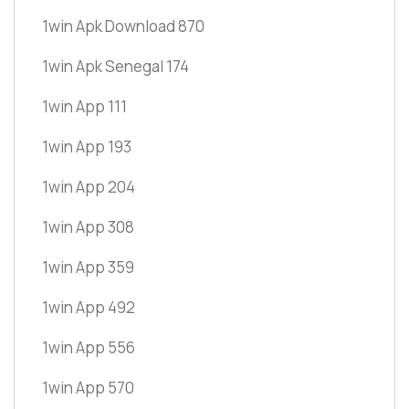
1win Apk Download 870
1win Apk Senegal 174
1win App 111
1win App 193
1win App 204
1win App 308
1win App 359
1win App 492
1win App 556
1win App 570