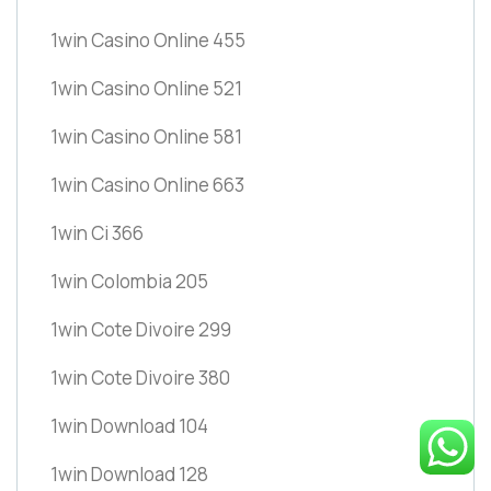
1win Casino Online 455
1win Casino Online 521
1win Casino Online 581
1win Casino Online 663
1win Ci 366
1win Colombia 205
1win Cote Divoire 299
1win Cote Divoire 380
1win Download 104
1win Download 128