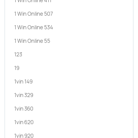
1 Win Online 411
1 Win Online 507
1 Win Online 534
1 Win Online 55
123
19
1vin 149
1vin 329
1vin 360
1vin 620
1vin 920