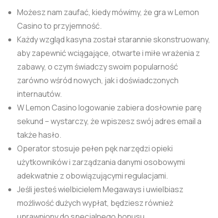
Możesz nam zaufać, kiedy mówimy, że gra w Lemon
Casino to przyjemność.
Każdy wzgląd kasyna został starannie skonstruowany,
aby zapewnić wciągające, otwarte i miłe wrażenia z
zabawy, o czym świadczy swoim popularność
zarówno wśród nowych, jak i doświadczonych
internautów.
W Lemon Casino logowanie zabiera dosłownie parę
sekund – wystarczy, że wpiszesz swój adres email a
także hasło.
Operator stosuje pełen pęk narzędzi opieki
użytkowników i zarządzania danymi osobowymi
adekwatnie z obowiązującymi regulacjami.
Jeśli jesteś wielbicielem Megaways i uwielbiasz
możliwość dużych wypłat, będziesz również
uprawniony do specjalnego bonusu.