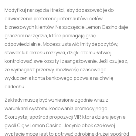
Modyfikuj narzędzia i treści, aby dopasować je do
odwiedzenia preferencji internautów i celów
biznesowych klientów. Na szczęście Lemon Casino daje
graczom narzędzia, które pomagają grać
odpowiedzialnie. Możesz ustawić limity depozytów,
stawek lub okresu rozrywki, dzięki czemu łatwiej
kontrolować swe koszty i zaangażowanie. Jeśli czujesz,
że wymagasz przerwy, możliwość czasowego
wykluczenia konta bankowego pozwala na chwilę
oddechu.
Zakłady muszą być wzniesione zgodnie wraz z
warunkami systemu kodowania promocyjnego.
Skorzystaj spośród propozycji VIP, która działa jedynie
gwoli Cię w Lemon Casino. Jedynie obok czołowej
wypłacie może jest to potrwać odrobinę dłużej spośród