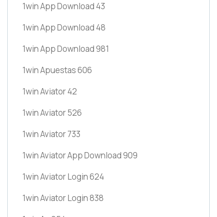
1win App Download 43
1win App Download 48
1win App Download 981
1win Apuestas 606
1win Aviator 42
1win Aviator 526
1win Aviator 733
1win Aviator App Download 909
1win Aviator Login 624
1win Aviator Login 838