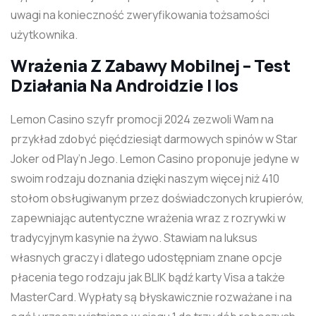
uwagi na konieczność zweryfikowania tożsamości
użytkownika.
Wrażenia Z Zabawy Mobilnej – Test
Działania Na Androidzie I Ios
Lemon Casino szyfr promocji 2024 zezwoli Wam na
przykład zdobyć pięćdziesiąt darmowych spinów w Star
Joker od Play’n Jego. Lemon Casino proponuje jedyne w
swoim rodzaju doznania dzięki naszym więcej niż 410
stołom obsługiwanym przez doświadczonych krupierów,
zapewniając autentyczne wrażenia wraz z rozrywki w
tradycyjnym kasynie na żywo. Stawiam na luksus
własnych graczy i dlatego udostępniam znane opcje
płacenia tego rodzaju jak BLIK bądź karty Visa a także
MasterCard. Wypłaty są błyskawicznie rozważane i na