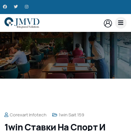
Corexart Infotech
1win Sait 159
1win Ставки На Спорт И