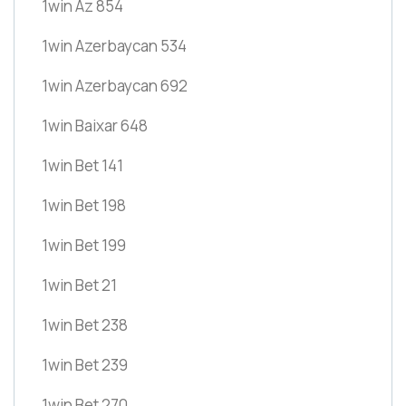
1win Az 854
1win Azerbaycan 534
1win Azerbaycan 692
1win Baixar 648
1win Bet 141
1win Bet 198
1win Bet 199
1win Bet 21
1win Bet 238
1win Bet 239
1win Bet 270