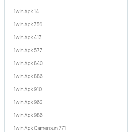
1win Apk 14
1win Apk 356
1win Apk 413
1win Apk 577
1win Apk 840
1win Apk 886
1win Apk 910
1win Apk 963
1win Apk 986
1win Apk Cameroun 771