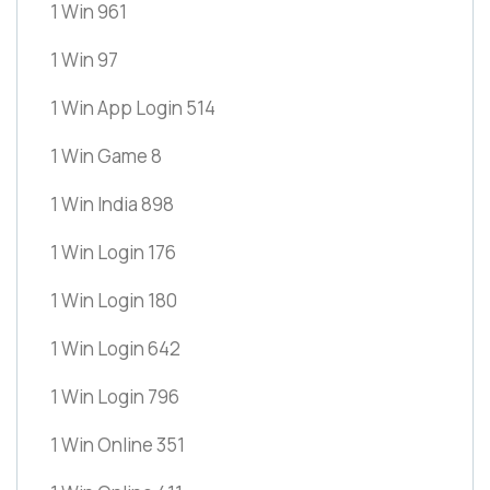
1 Win 961
1 Win 97
1 Win App Login 514
1 Win Game 8
1 Win India 898
1 Win Login 176
1 Win Login 180
1 Win Login 642
1 Win Login 796
1 Win Online 351