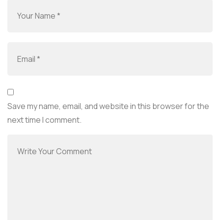
Save my name, email, and website in this browser for the
next time I comment.