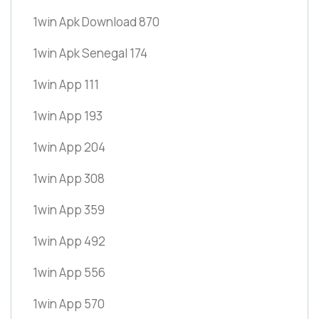
1win Apk Download 870
1win Apk Senegal 174
1win App 111
1win App 193
1win App 204
1win App 308
1win App 359
1win App 492
1win App 556
1win App 570