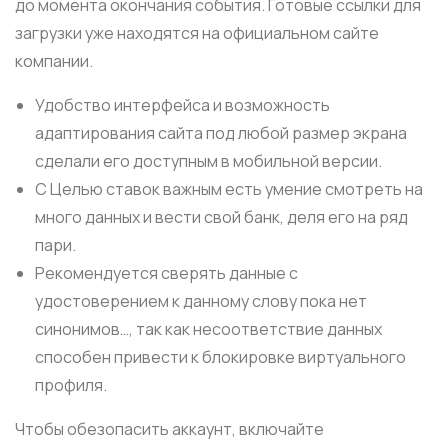
до момента окончания события. Готовые ссылки для
загрузки уже находятся на официальном сайте
компании.
Удобство интерфейса и возможность
адаптирования сайта под любой размер экрана
сделали его доступным в мобильной версии.
С Целью ставок важным есть умение смотреть н͏а
мног͏о данных и вести свой ͏банк, ͏деля ег͏о на ряд
па͏р͏и.
Рекомендуется сверять данные с
удостоверением к данному слову пока нет
синонимов…, так как несоответствие данных
способен привести к блокировке виртуального
профиля.
Чтобы обезопасить аккаунт, включайте