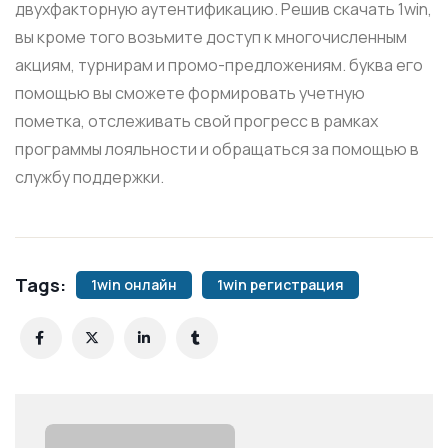
двухфакторную аутентификацию. Решив скачать 1win,
вы кроме того возьмите доступ к многочисленным
акциям, турнирам и промо-предложениям. буква его
помощью вы сможете формировать учетную
пометка, отслеживать свой прогресс в рамках
программы лояльности и обращаться за помощью в
службу поддержки.
Tags:
1win онлайн
1win регистрация