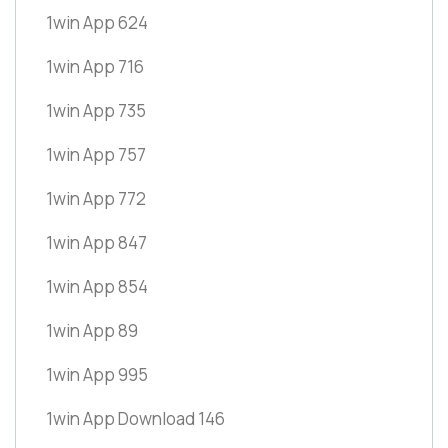
1win App 624
1win App 716
1win App 735
1win App 757
1win App 772
1win App 847
1win App 854
1win App 89
1win App 995
1win App Download 146