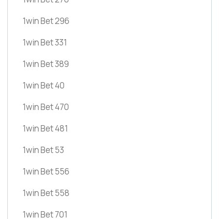
1win Bet 296
1win Bet 331
1win Bet 389
1win Bet 40
1win Bet 470
1win Bet 481
1win Bet 53
1win Bet 556
1win Bet 558
1win Bet 701