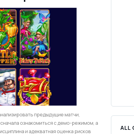
 анализировать предыдущие матчи,
о сначала ознакомиться с демо-режимом, а
ALL
дисциплина и адекватная оценка рисков