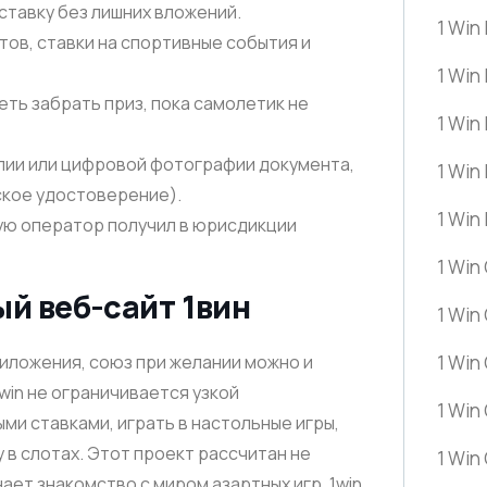
тавку без лишних вложений.
1 Win 
ов, ставки на спортивные события и
1 Win 
петь забрать приз, пока самолетик не
1 Win
пии или цифровой фотографии документа,
1 Win
ское удостоверение).
1 Win
рую оператор получил в юрисдикции
1 Win
ый веб-сайт 1вин
1 Win 
иложения, союз при желании можно и
1 Win
in не ограничивается узкой
1 Win
и ставками, играть в настольные игры,
 в слотах. Этот проект рассчитан не
1 Win
нает знакомство с миром азартных игр. 1win