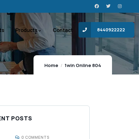
ts
Products
Contact
8440922222
Home
1win Online 804
ENT POSTS
0 COMMENTS