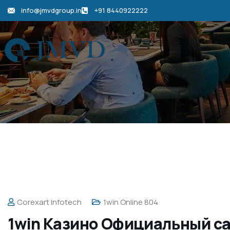
info@jmvdgroup.in
+91 8440922222
Corexart Infotech
1win Online 804
1win Казино Официальный са