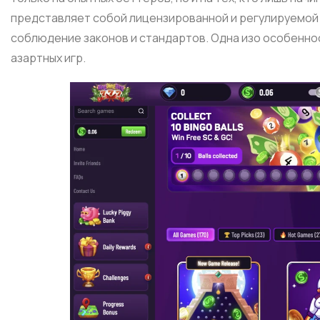
представляет собой лицензированной и регулируемой 
соблюдение законов и стандартов. Одна изо особенно
азартных игр.