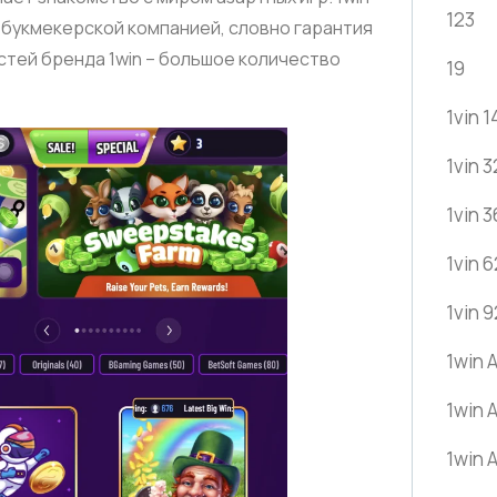
123
букмекерской компанией, словно гарантия
стей бренда 1win – большое количество
19
1vin 1
1vin 
1vin 
1vin 
1vin 
1win 
1win 
1win 