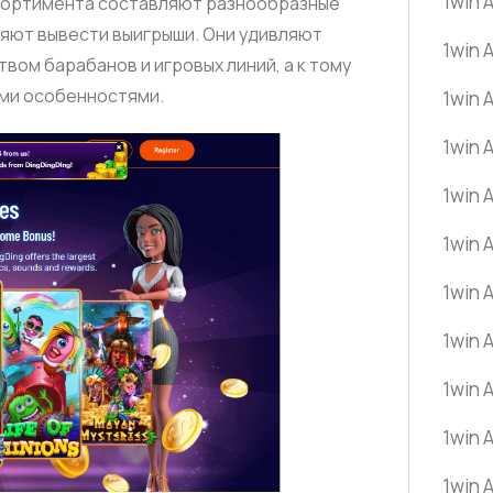
1win 
ссортимента составляют разнообразные
ляют вывести выигрыши. Они удивляют
1win 
ом барабанов и игровых линий, а к тому
ими особенностями.
1win 
1win 
1win 
1win 
1win 
1win 
1win 
1win 
1win 