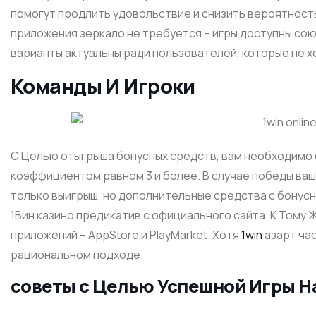
помогут продлить удовольствие и снизить вероятност
приложения зеркало не требуется – игры доступны сою
варианты актуальны ради пользователей, которые не х
Команды И Игроки
С Целью отыгрыша бонусных средств, вам необходимо с
коэффициентом равном 3 и более. В случае победы ваш
только выигрыш, но дополнительные средства с бонус
1Вин казино предикатив с официального сайта. К Тому 
приложений – AppStore и PlayMarket. Хотя
1win
азарт час
рациональном подходе.
советы с Целью Успешной Игры На