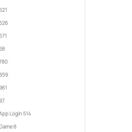
 621
 626
671
 68
 780
 859
 961
 97
 App Login 514
 Game 8