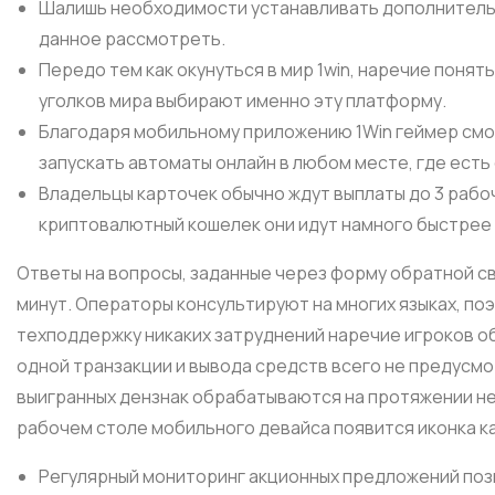
Шалишь необходимости устанавливать дополнительн
данное рассмотреть.
Передо тем как окунуться в мир 1win, наречие понят
уголков мира выбирают именно эту платформу.
Благодаря мобильному приложению 1Win геймер смо
запускать автоматы онлайн в любом месте, где есть
Владельцы карточек обычно ждут выплаты до 3 рабоч
криптовалютный кошелек они идут намного быстрее 
Ответы на вопросы, заданные через форму обратной св
минут. Операторы консультируют на многих языках, по
техподдержку никаких затруднений наречие игроков о
одной транзакции и вывода средств всего не предусмо
выигранных дензнак обрабатываются на протяжении не
рабочем столе мобильного девайса появится иконка ка
Регулярный мониторинг акционных предложений поз