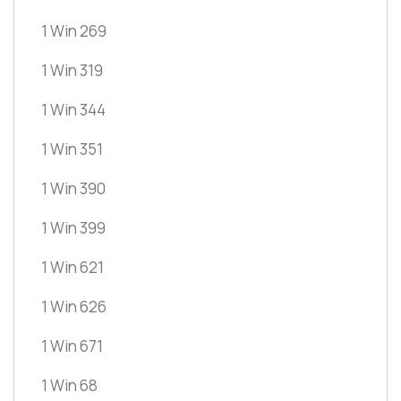
1 Win 269
1 Win 319
1 Win 344
1 Win 351
1 Win 390
1 Win 399
1 Win 621
1 Win 626
1 Win 671
1 Win 68