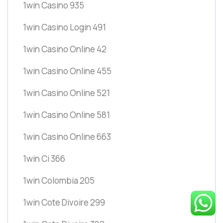
1win Casino 935
1win Casino Login 491
1win Casino Online 42
1win Casino Online 455
1win Casino Online 521
1win Casino Online 581
1win Casino Online 663
1win Ci 366
1win Colombia 205
1win Cote Divoire 299