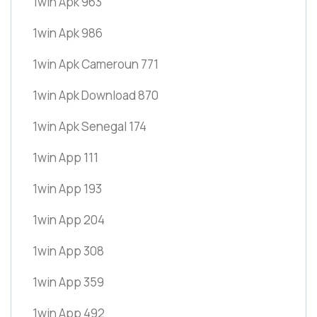
1win Apk 963
1win Apk 986
1win Apk Cameroun 771
1win Apk Download 870
1win Apk Senegal 174
1win App 111
1win App 193
1win App 204
1win App 308
1win App 359
1win App 492