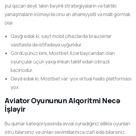
pul qazan deyil, lakin beyinli strategiyaların və taktiki
yanaşmaların köməyi ilə onu ən əhəmiyyətli və malli görmək
olar.
Qayğı edək ki, sayt mobil cihazlarda brauzerlər
vasitəsilə də istifadəyə uyğundur.
Gördüyünüz kimi, Mostbet Azərbaycandan olan
oyunçular üçün yaxşı imkan təklif edən obrazli
kazinodur.
Qeyd edək ki, Mostbet var-yox virtual hədis platforması
yox.
Aviator Oyununun Alqoritmi Necə
İşləyir
Bu qumar kateqoriyasında əvvəl oynadığınız elliklə oyunları
ötrü bilərsiniz və onları sevimlilərinizə izafi edə bilərsiniz.