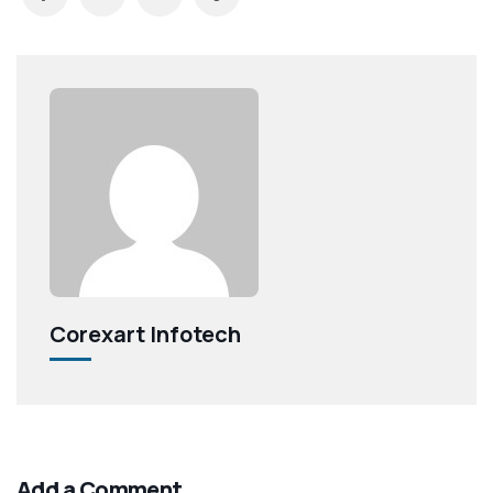
Corexart Infotech
Add a Comment