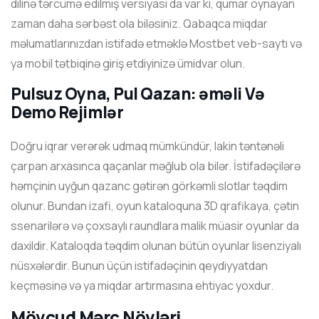
dilinə tərcümə edilmiş versiyası da var ki, qumar oynayan
zaman daha sərbəst ola biləsiniz. Qabaqca miqdar
məlumatlarınızdan istifadə etməklə Mostbet veb-saytı və
ya mobil tətbiqinə giriş etdiyinizə ümidvar olun.
Pulsuz Oyna, Pul Qazan: əməli Və
Demo Rejimlər
Doğru iqrar verərək udmaq mümkündür, lakin təntənəli
çarpan arxasınca qaçanlar məğlub ola bilər. İstifadəçilərə
həmçinin uyğun qazanc gətirən görkəmli slotlar təqdim
olunur. Bundan izafi, oyun kataloquna 3D qrafikaya, çətin
ssenarilərə və çoxsaylı raundlara malik müasir oyunlar da
daxildir. Kataloqda təqdim olunan bütün oyunlar lisenziyalı
nüsxələrdir. Bunun üçün istifadəçinin qeydiyyatdan
keçməsinə və ya miqdar artırmasına ehtiyac yoxdur.
Mövcud Mərc Növləri