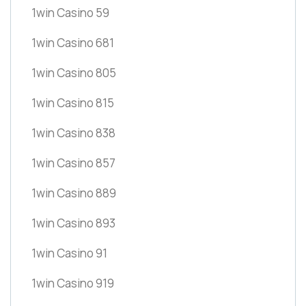
1win Casino 59
1win Casino 681
1win Casino 805
1win Casino 815
1win Casino 838
1win Casino 857
1win Casino 889
1win Casino 893
1win Casino 91
1win Casino 919