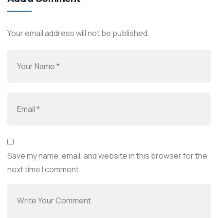
Your email address will not be published.
Save my name, email, and website in this browser for the
next time I comment.