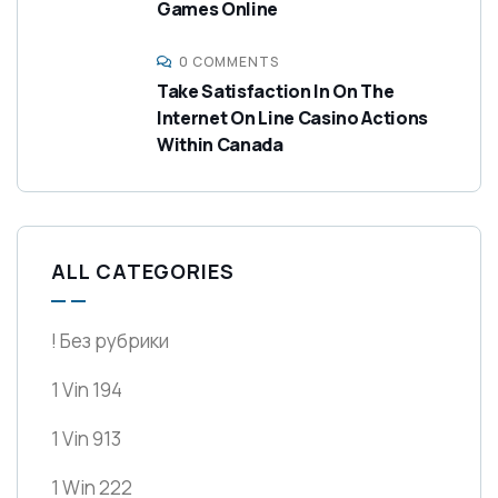
Games Online
0 COMMENTS
Take Satisfaction In On The
Internet On Line Casino Actions
Within Canada
ALL CATEGORIES
! Без рубрики
1 Vin 194
1 Vin 913
1 Win 222