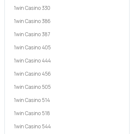
1win Casino 330
1win Casino 386
1win Casino 387
1win Casino 405
1win Casino 444
1win Casino 456
1win Casino 505
1win Casino 514
1win Casino 518
1win Casino 544