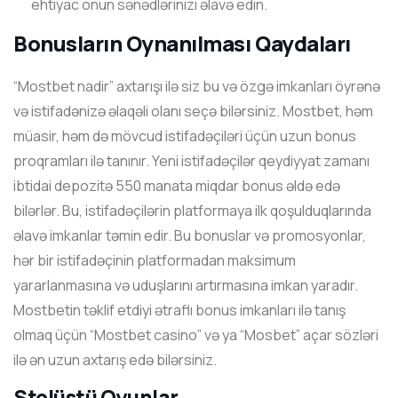
ehtiyac onun sənədlərinizi əlavə edin.
Bonusların Oynanılması Qaydaları
“Mostbet nadir” axtarışı ilə siz bu və özgə imkanları öyrənə
və istifadənizə əlaqəli olanı seçə bilərsiniz. Mostbet, həm
müasir, həm də mövcud istifadəçiləri üçün uzun bonus
proqramları ilə tanınır. Yeni istifadəçilər qeydiyyat zamanı
ibtidai depozitə 550 manata miqdar bonus əldə edə
bilərlər. Bu, istifadəçilərin platformaya ilk qoşulduqlarında
əlavə imkanlar təmin edir. Bu bonuslar və promosyonlar,
hər bir istifadəçinin platformadan maksimum
yararlanmasına və uduşlarını artırmasına imkan yaradır.
Mostbetin təklif etdiyi ətraflı bonus imkanları ilə tanış
olmaq üçün “Mostbet casino” və ya “Mosbet” açar sözləri
ilə ən uzun axtarış edə bilərsiniz.
Stolüstü Oyunlar