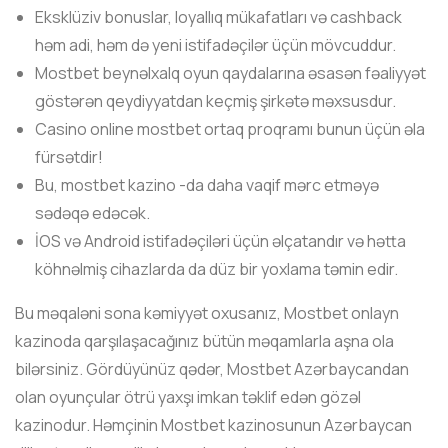
Eksklüziv bonuslar, loyallıq mükafatları və cashback
həm adi, həm də yeni istifadəçilər üçün mövcuddur.
Mostbet beynəlxalq oyun qaydalarına əsasən fəaliyyət
göstərən qeydiyyatdan keçmiş şirkətə məxsusdur.
Casino online mostbet ortaq proqramı bunun üçün əla
fürsətdir!
Bu, mostbet kazino -da daha vaqif mərc etməyə
sədəqə edəcək.
İOS və Android istifadəçiləri üçün əlçatandır və hətta
köhnəlmiş cihazlarda da düz bir yoxlama təmin edir.
Bu məqaləni sona kəmiyyət oxusanız, Mostbet onlayn
kazinoda qarşılaşacağınız bütün məqamlarla aşna ola
bilərsiniz. Gördüyünüz qədər, Mostbet Azərbaycandan
olan oyunçular ötrü yaxşı imkan təklif edən gözəl
kazinodur. Həmçinin Mostbet kazinosunun Azərbaycan