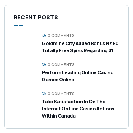
RECENT POSTS
0 COMMENTS
Goldmine City Added Bonus Nz 80
Totally Free Spins Regarding $1
0 COMMENTS
Perform Leading Online Casino
Games Online
0 COMMENTS
Take Satisfaction In On The
Internet On Line Casino Actions
Within Canada