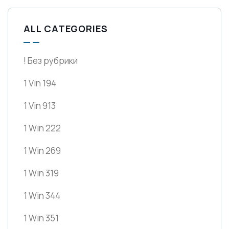
ALL CATEGORIES
! Без рубрики
1 Vin 194
1 Vin 913
1 Win 222
1 Win 269
1 Win 319
1 Win 344
1 Win 351