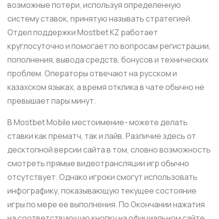
возможные потери, используя определенную
систему ставок, принятую называть стратегией.
Отдел поддержки Mostbet KZ работает
круглосуточно и помогает по вопросам регистрации,
пополнения, вывода средств, бонусов и технических
проблем. Операторы отвечают на русском и
казахском языках, а время отклика в чате обычно не
превышает пары минут.
В Mostbet Mobile местоимение- можете делать
ставки как прематч, так и лайв. Различие здесь от
десктопной версии сайта в том, словно возможность
смотреть прямые видеотрансляции игр обычно
отсутствует. Однако игроки смогут использовать
инфографику, показывающую текущее состояние
игры по мере ее выполнения. По Окончании нажатия
на соответствующую кнопку на официальном сайте