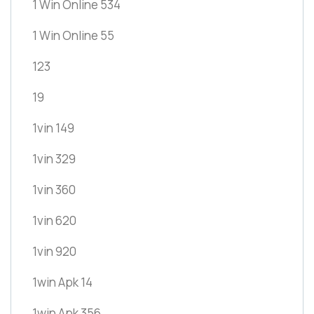
1 Win Online 534
1 Win Online 55
123
19
1vin 149
1vin 329
1vin 360
1vin 620
1vin 920
1win Apk 14
1win Apk 356