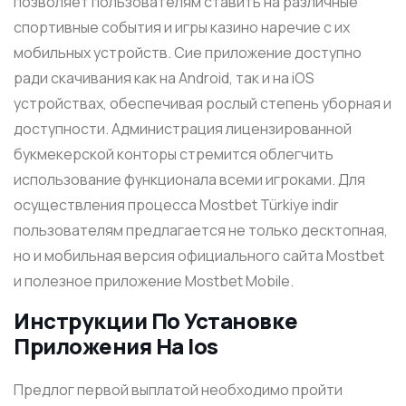
позволяет пользователям ставить на различные
спортивные события и игры казино наречие с их
мобильных устройств. Сие приложение доступно
ради скачивания как на Android, так и на iOS
устройствах, обеспечивая рослый степень уборная и
доступности. Администрация лицензированной
букмекерской конторы стремится облегчить
использование функционала всеми игроками. Для
осуществления процесса Mostbet Türkiye indir
пользователям предлагается не только десктопная,
но и мобильная версия официального сайта Mostbet
и полезное приложение Mostbet Mobile.
Инструкции По Установке
Приложения На Ios
Предлог первой выплатой необходимо пройти