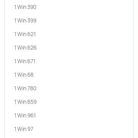
1 Win 390
1 Win 399
1 Win 621
1 Win 626
1 Win 671
1 Win 68
1 Win 780
1 Win 859
1 Win 961
1 Win 97