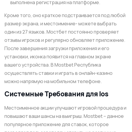
выполнена регистрация на платформе.
Кроме того, оно краткое подстраивается под любой
размер экрана, и местоимение- можете выбрать
один из 27 языков. Мостбет постоянно проверяет
отзывы игроков и регулярно обновляет приложение.
После завершения загрузки приложения и его
установки, иконка появится на главном экране
вашего устройства. В Mostbet Республика
осуществлять ставки и играть в онлайн-казино
можно напрямую на мобильном телефоне.
Системные Требования для Ios
Местоименное акции улучшают игровой процедура и
повышают ваши шансы на выигрыш. Mostbet – данное
популярное приложение для ставок, которое