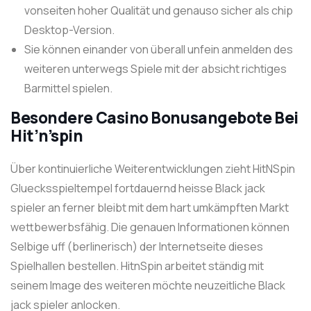
vonseiten hoher Qualität und genauso sicher als chip
Desktop-Version.
Sie können einander von überall unfein anmelden des
weiteren unterwegs Spiele mit der absicht richtiges
Barmittel spielen.
Besondere Casino Bonusangebote Bei
Hit’n’spin
Über kontinuierliche Weiterentwicklungen zieht HitNSpin
Gluecksspieltempel fortdauernd heisse Black jack
spieler an ferner bleibt mit dem hart umkämpften Markt
wettbewerbsfähig. Die genauen Informationen können
Selbige uff (berlinerisch) der Internetseite dieses
Spielhallen bestellen. HitnSpin arbeitet ständig mit
seinem Image des weiteren möchte neuzeitliche Black
jack spieler anlocken.