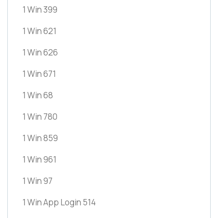
1 Win 399
1 Win 621
1 Win 626
1 Win 671
1 Win 68
1 Win 780
1 Win 859
1 Win 961
1 Win 97
1 Win App Login 514