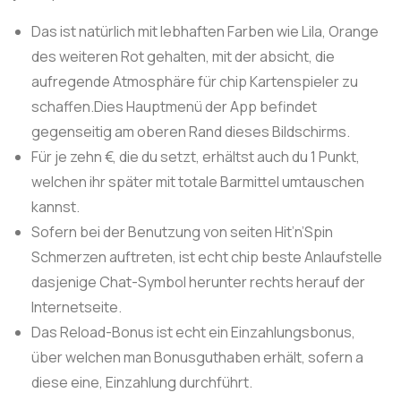
Das ist natürlich mit lebhaften Farben wie Lila, Orange
des weiteren Rot gehalten, mit der absicht, die
aufregende Atmosphäre für chip Kartenspieler zu
schaffen.Dies Hauptmenü der App befindet
gegenseitig am oberen Rand dieses Bildschirms.
Für je zehn €, die du setzt, erhältst auch du 1 Punkt,
welchen ihr später mit totale Barmittel umtauschen
kannst.
Sofern bei der Benutzung von seiten Hit’n’Spin
Schmerzen auftreten, ist echt chip beste Anlaufstelle
dasjenige Chat-Symbol herunter rechts herauf der
Internetseite.
Das Reload-Bonus ist echt ein Einzahlungsbonus,
über welchen man Bonusguthaben erhält, sofern a
diese eine, Einzahlung durchführt.