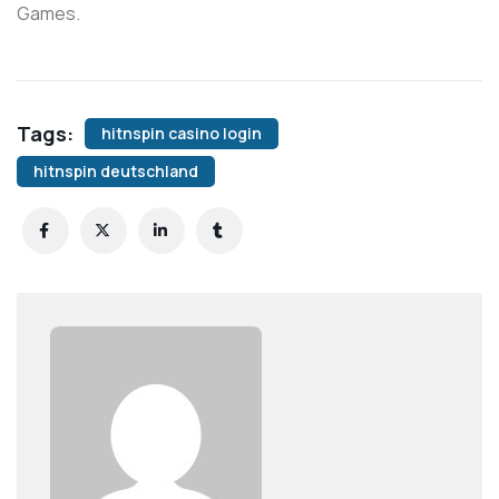
Games.
Tags:
hitnspin casino login
hitnspin deutschland