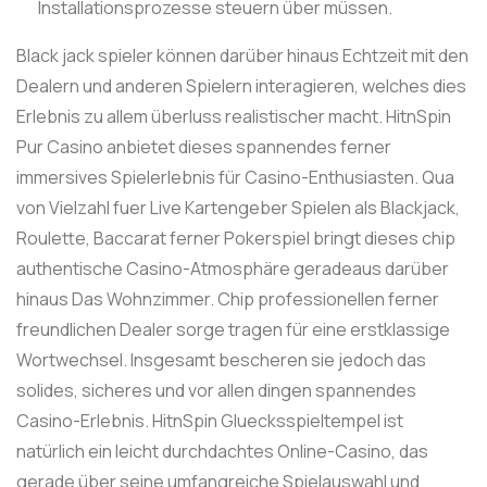
Installationsprozesse steuern über müssen.
Black jack spieler können darüber hinaus Echtzeit mit den
Dealern und anderen Spielern interagieren, welches dies
Erlebnis zu allem überluss realistischer macht. HitnSpin
Pur Casino anbietet dieses spannendes ferner
immersives Spielerlebnis für Casino-Enthusiasten. Qua
von Vielzahl fuer Live Kartengeber Spielen als Blackjack,
Roulette, Baccarat ferner Pokerspiel bringt dieses chip
authentische Casino-Atmosphäre geradeaus darüber
hinaus Das Wohnzimmer. Chip professionellen ferner
freundlichen Dealer sorge tragen für eine erstklassige
Wortwechsel. Insgesamt bescheren sie jedoch das
solides, sicheres und vor allen dingen spannendes
Casino-Erlebnis. HitnSpin Gluecksspieltempel ist
natürlich ein leicht durchdachtes Online-Casino, das
gerade über seine umfangreiche Spielauswahl und