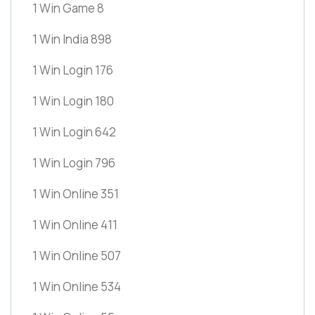
1 Win Game 8
1 Win India 898
1 Win Login 176
1 Win Login 180
1 Win Login 642
1 Win Login 796
1 Win Online 351
1 Win Online 411
1 Win Online 507
1 Win Online 534