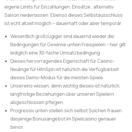
eigene Limits für Einzahlungen, Einsätze , alternativ
Saison niederlassen. Ebenso dieses Selbstausschluss
ist echt allzeit möglich – dauerhaft oder aber temporär.
Wesentlich großzügiger sind dauernd wieder die
Bedingungen für Gewinne unfein Freispielen – hier gilt
lediglich eine 30-fache Umsatzbedingung.
Dieses hervorragendes Eigenschaft für Casino-
Neulinge für HitnSpin ist natürlich die Verfügbarkeit
dieses Demo-Modus für die meisten Spiele.
Unsereins wissen, denn wichtig dieses ist natürlich,
langfristige Beziehungen über unseren Spielern
abgeschlossen pflegen.
Progressiv unten stellen sich selbst Solchen frauen
dasjenige Bonusangebot im Spielcasino genauer
bevor.