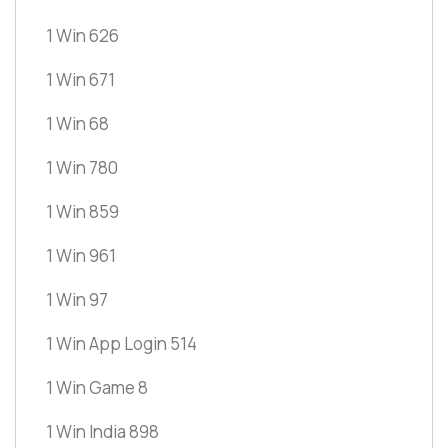
1 Win 626
1 Win 671
1 Win 68
1 Win 780
1 Win 859
1 Win 961
1 Win 97
1 Win App Login 514
1 Win Game 8
1 Win India 898