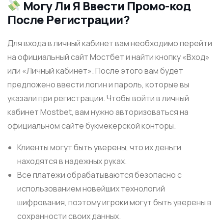
Могу Ли Я Ввести Промо-код
После Регистрации?
Для входа в личный кабинет вам необходимо перейти
на официальный сайт Мостбет и найти кнопку «Вход»
или «Личный кабинет». После этого вам будет
предложено ввести логин и пароль, которые вы
указали при регистрации. Чтобы войти в личный
кабинет Mostbet, вам нужно авторизоваться на
официальном сайте букмекерской конторы.
Клиенты могут быть уверены, что их деньги
находятся в надежных руках.
Все платежи обрабатываются безопасно с
использованием новейших технологий
шифрования, поэтому игроки могут быть уверены в
сохранности своих данных.