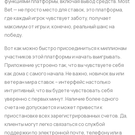
функциями платформы, включая вывод средств. Most
Bet — не просто место для ставок, это платформа,
где каждый игрок чувствует заботу, получает
максимум от игры и, конечно, реальный шанс на
победу.
Вот как можно быстро присоединиться к миллионам
участников этой платформы и начать выигрывать.
Приложение устроено так, что вы чувствуете себя
как дома с самого начала. Не важно, новичок вы или
ветеран мира ставок – интерфейс настолько
интуитивный, что вы будете чувствовать себя
уверенно с первых минут. Наличие более одного
счета не допускается и может привести к
приостановке всех зарегистрированных счетов. Да,
клиенты могут легко связаться со службой
поддержки по электронной почте, телефону или в