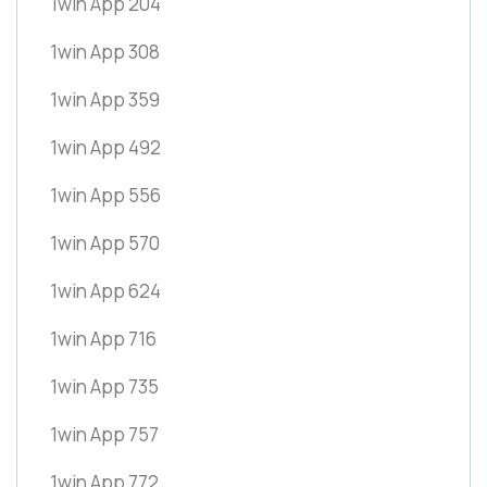
1win App 204
1win App 308
1win App 359
1win App 492
1win App 556
1win App 570
1win App 624
1win App 716
1win App 735
1win App 757
1win App 772