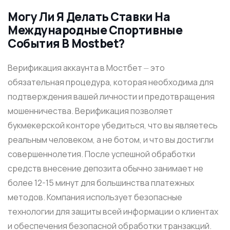
Могу Ли Я Делать Ставки На
Международные Спортивные
События В Mostbet?
Верификация аккаунта в Мостбет ⏤ это
обязательная процедура, которая необходима для
подтверждения вашей личности и предотвращения
мошенничества. Верификация позволяет
букмекерской конторе убедиться, что вы являетесь
реальным человеком, а не ботом, и что вы достигли
совершеннолетия. После успешной обработки
средств внесение депозита обычно занимает не
более 12-15 минут для большинства платежных
методов. Компания использует безопасные
технологии для защиты всей информации о клиентах
и обеспечения безопасной обработки транзакций.