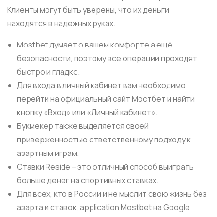
Клиенты могут быть уверены, что их деньги
находятся в надежных руках.
Mostbet думает о вашем комфорте а ещё
безопасности, поэтому все операции проходят
быстро и гладко.
Для входа в личный кабинет вам необходимо
перейти на официальный сайт Мостбет и найти
кнопку «Вход» или «Личный кабинет».
Букмекер также выделяется своей
приверженностью ответственному подходу к
азартным играм.
Ставки Reside – это отличный способ выиграть
больше денег на спортивных ставках.
Для всех, кто в России и не мыслит свою жизнь без
азарта и ставок, application Mostbet на Google