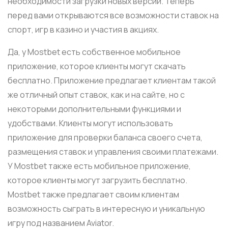
необходимости загрузки новых версий. Теперь
перед вами открываются все возможности ставок на
спорт, игр в казино и участия в акциях.
Да, у Mostbet есть собственное мобильное
приложение, которое клиенты могут скачать
бесплатно. Приложение предлагает клиентам такой
же отличный опыт ставок, как и на сайте, но с
некоторыми дополнительными функциями и
удобствами. Клиенты могут использовать
приложение для проверки баланса своего счета,
размещения ставок и управления своими платежами.
У Mostbet также есть мобильное приложение,
которое клиенты могут загрузить бесплатно.
Mostbet также предлагает своим клиентам
возможность сыграть в интересную и уникальную
игру под названием Aviator.