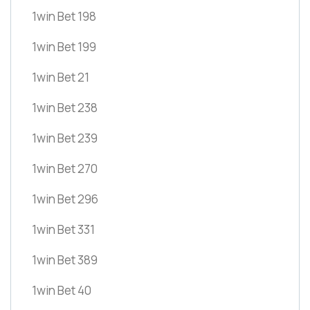
1win Bet 198
1win Bet 199
1win Bet 21
1win Bet 238
1win Bet 239
1win Bet 270
1win Bet 296
1win Bet 331
1win Bet 389
1win Bet 40