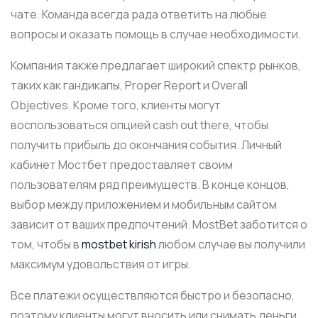
чате. Команда всегда рада ответить на любые
вопросы и оказать помощь в случае необходимости.
Компания также предлагает широкий спектр рынков,
таких как гандикапы, Proper Report и Overall
Objectives. Кроме того, клиенты могут
воспользоваться опцией cash out there, чтобы
получить прибыль до окончания события. Личный
кабинет Мостбет предоставляет своим
пользователям ряд преимуществ. В конце концов,
выбор между приложением и мобильным сайтом
зависит от ваших предпочтений. MostBet заботится о
том, чтобы в
mostbet kirish
любом случае вы получили
максимум удовольствия от игры.
Все платежи осуществляются быстро и безопасно,
поэтому клиенты могут вносить или снимать деньги