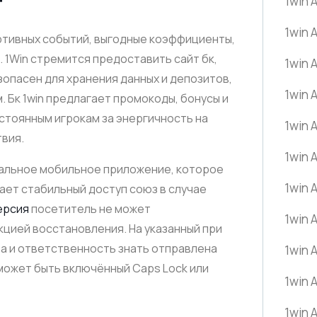
т
1win 
1win 
ортивных событий, выгодные коэффициенты,
 1Win стремится предоставить сайт бк,
1win 
опасен для хранения данных и депозитов,
1win 
 Бк 1win предлагает промокоды, бонусы и
остоянным игрокам за энергичность на
1win 
вия.
1win 
иальное мобильное приложение, которое
1win 
вает стабильный доступ союз в случае
ерсия
посетитель не может
1win 
цией восстановления. На указанный при
а и ответственность знать отправлена
1win 
может быть включённый Caps Lock или
1win 
1win 