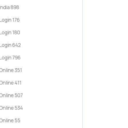
India 898
Login 176
 Login 180
 Login 642
 Login 796
 Online 351
Online 411
 Online 507
 Online 534
 Online 55