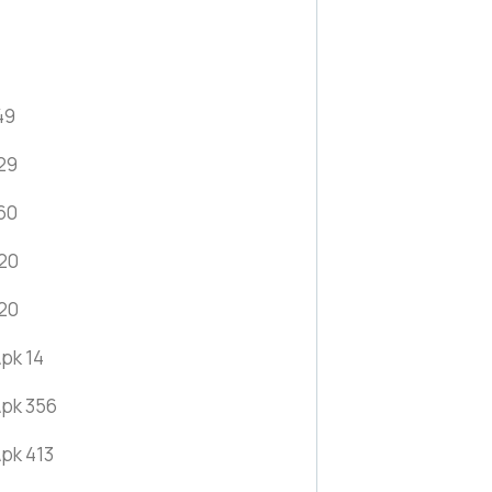
49
329
360
620
920
Apk 14
Apk 356
Apk 413