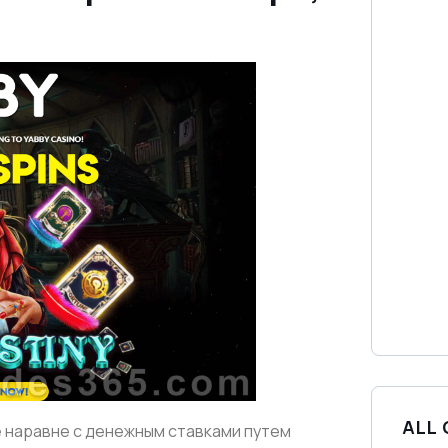
ALL
е наравне с денежным ставками путем