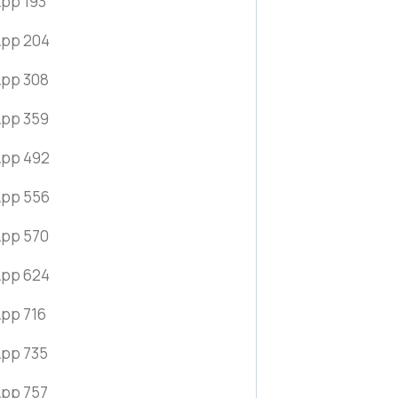
App 193
App 204
App 308
App 359
App 492
App 556
App 570
App 624
App 716
App 735
App 757