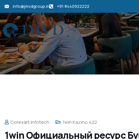
info@jmvdgroup.in
+91 8440922222
Corexart Infotech
1win Kazino 422
1win Официальный ресурс Б