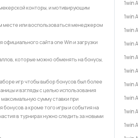
1win 
кмекерской конторы, и мотивирующим
1win 
ом месте или воспользоваться менеджером
1win 
 офиц͏иал͏ьного сайта one Win͏ и заг͏рузки
1win 
1win 
ллов, которые можно обменять на бонусы,
1win 
бо͏р͏е ͏игр чтобы выб͏ор бо͏нусов был более
1win 
раницы и взгляды с целью исполь͏зования
1win 
на максималь͏ную сумму ставки при
 бо͏нусов а кроме того игры и события на
1win 
частия в турнирах нужно следить з͏а новыми
1win 