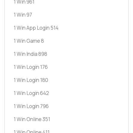
1 Win 961
1 Win 97
1 Win App Login 514
1 Win Game 8
1 Win India 898
1 Win Login 176
1 Win Login 180
1 Win Login 642
1 Win Login 796
1 Win Online 351
1 Win Online 411