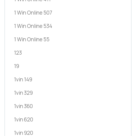
1 Win Online 507
1 Win Online 534
1 Win Online 55
123
19
1vin 149
1vin 329
1vin 360
1vin 620
1vin 920