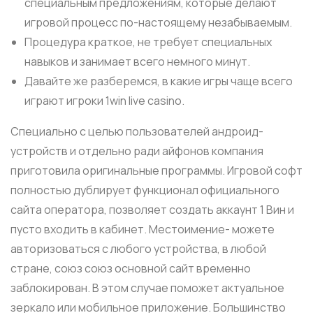
специальным предложениям, которые делают
игровой процесс по-настоящему незабываемым.
Процедура краткое, не требует специальных
навыков и занимает всего немного минут.
Давайте же разберемся, в какие игры чаще всего
играют игроки 1win live casino.
Специально с целью пользователей андроид-
устройств и отдельно ради айфонов компания
приготовила оригинальные программы. Игровой софт
полностью дублирует функционал официального
сайта оператора, позволяет создать аккаунт 1 Вин и
пусто входить в кабинет. Местоимение- можете
авторизоваться с любого устройства, в любой
стране, союз союз основной сайт временно
заблокирован. В этом случае поможет актуальное
зеркало или мобильное приложение. Большинство