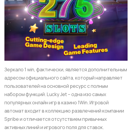
Зеркало 1 win, фактически, является дополнительным
адресом официального сайта, который направляет
пользователей на основной ресурс с полным
набором функций. Lucky Jet – одна изо самых
популярных онлайн игр в казино 1Win. Игровой
автомат входит в коллекцию развлечений компании
Spribe и отличается отсутствием привычных
активных линий и игрового поля для ставок.