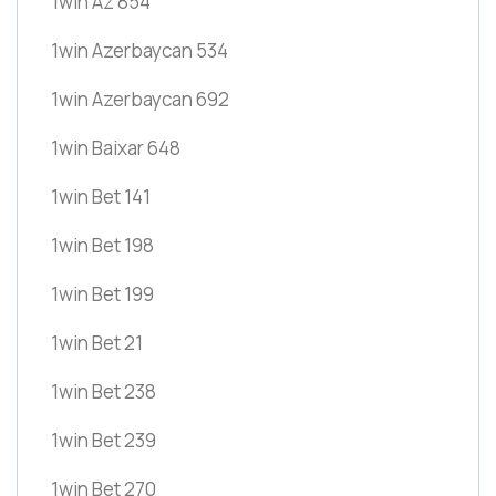
1win Az 854
1win Azerbaycan 534
1win Azerbaycan 692
1win Baixar 648
1win Bet 141
1win Bet 198
1win Bet 199
1win Bet 21
1win Bet 238
1win Bet 239
1win Bet 270