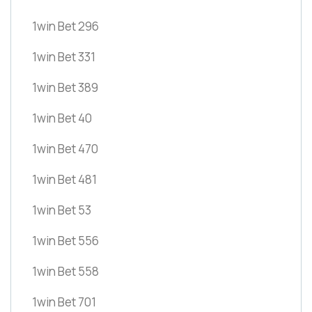
1win Bet 296
1win Bet 331
1win Bet 389
1win Bet 40
1win Bet 470
1win Bet 481
1win Bet 53
1win Bet 556
1win Bet 558
1win Bet 701