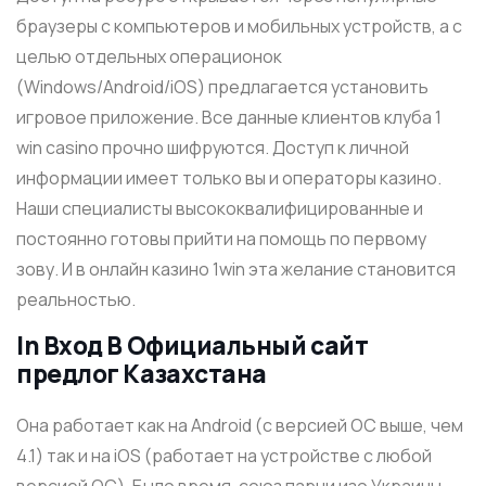
браузеры с компьютеров и мобильных устройств, а с
целью отдельных операционок
(Windows/Android/iOS) предлагается установить
игровое приложение. Все данные клиентов клуба 1
win casino прочно шифруются. Доступ к личной
информации имеет только вы и операторы казино.
Наши специалисты высококвалифицированные и
постоянно готовы прийти на помощь по первому
зову. И в онлайн казино 1win эта желание становится
реальностью.
In Вход В Официальный сайт
предлог Казахстана
Она работает как на Android (с версией ОС выше, чем
4.1) так и на iOS (работает на устройстве с любой