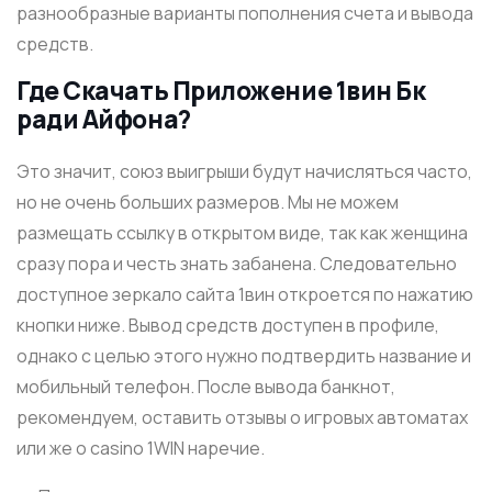
разнообразные варианты пополнения счета и вывода
средств.
Где Скачать Приложение 1вин Бк
ради Айфона?
Это значит, союз выигрыши будут начисляться часто,
но не очень больших размеров. Мы не можем
размещать ссылку в открытом виде, так как женщина
сразу пора и честь знать забанена. Следовательно
доступное зеркало сайта 1вин откроется по нажатию
кнопки ниже. Вывод средств доступен в профиле,
однако с целью этого нужно подтвердить название и
мобильный телефон. После вывода банкнот,
рекомендуем, оставить отзывы о игровых автоматах
или же о casino 1WIN наречие.