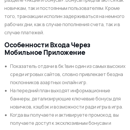
разделе «Акции и бонусы». Бонусы предлагаются как
новичкам, так и постоянным пользователям. Кроме
того, транзакции исполин задерживаться на немного
рабочих дни, как в случае пополнения счета, так и в
случае платежей.
Особенности Входа Через
Мобильное Приложение
Показатель отдачи в бк 1вин один из самых высоких
среди игровых сайтов, словно привлекает бездна
поклонников азартных онлайн игр.
На передний план выходят информационные
баннеры, детализирующие ключевые бонусы для
новичков, кэшбэк и возможности ради игры в игра.
Когда вы получаете и активируете промокод, вы
получаете доступ к эксклюзивным бонусам и