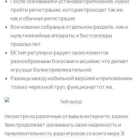
После скачивания и установки приложения, нужно
пройти регистрацию, которая проходит так же,
как и обычная регистрация.
Все новинки собраны в отдельном разделе, сие и
мультилинейные аппараты, и бестселлеры
прошлых лет.
БК 1win регулярно радует своих клиентов
разнообразными бонусами и акциями, что делает
игру еще более привлекательной.
Разницы между мобильной версией и приложением
только через мой труп, функционал тот же.
Несмотря на различные отзывы в интернете, казино
1вин продолжает доказывать свою надежность и
привлекательность ради игроков со всего мира. В