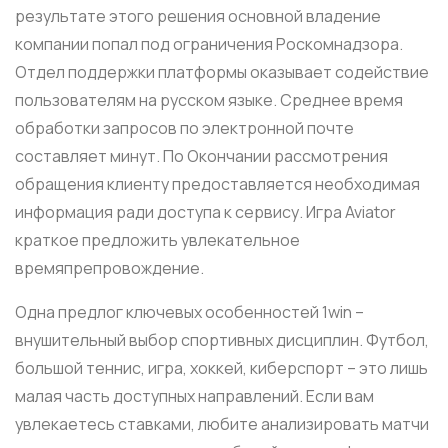
результате этого решения основной владение
компании попал под ограничения Роскомнадзора.
Отдел поддержки платформы оказывает содействие
пользователям на русском языке. Среднее время
обработки запросов по электронной почте
составляет минут. По Окончании рассмотрения
обращения клиенту предоставляется необходимая
информация ради доступа к сервису. Игра Aviator
краткое предложить увлекательное
времяпрепровождение.
Одна предлог ключевых особенностей 1win –
внушительный выбор спортивных дисциплин. Футбол,
большой теннис, игра, хоккей, киберспорт – это лишь
малая часть доступных направлений. Если вам
увлекаетесь ставками, любите анализировать матчи