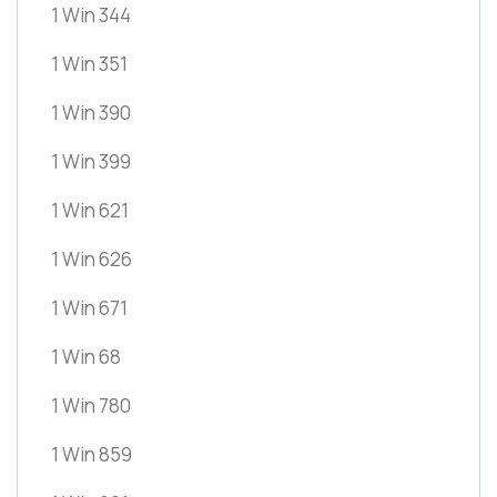
1 Win 344
1 Win 351
1 Win 390
1 Win 399
1 Win 621
1 Win 626
1 Win 671
1 Win 68
1 Win 780
1 Win 859