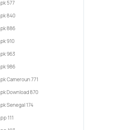
Apk 577
Apk 840
Apk 886
Apk 910
Apk 963
Apk 986
Apk Cameroun 771
Apk Download 870
Apk Senegal 174
App 111