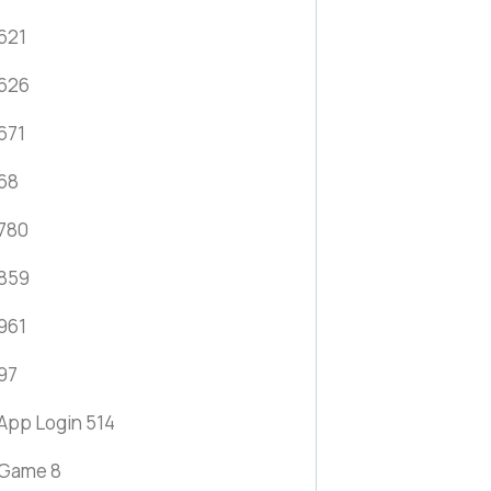
 621
 626
671
 68
 780
 859
 961
 97
 App Login 514
 Game 8