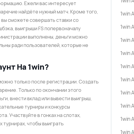
1win 
формацию. Ежели вас интересует
аречие найдёте нужный матч. Кроме того,
1win 
 вы сможете совершать ставки со
1win 
шбэка, выигрыши FS попервоначалу
министрации выполнены, деньги можно
1win 
льны ради пользователей, которые не
1win 
аунт На 1win?
1win 
1win 
можно только после регистрации. Создать
арение. Только по окончании этого
1win 
ги, внести вклад или вывести выигрыш,
1win 
екательные турниры и конкурсы
та. Участвуйте в гонках на слотах,
1win 
 турнирах, чтобы выиграть
1win 