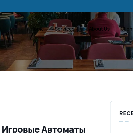
Home
Services
About Us
Clien
REC
я Игровые Автоматы