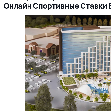
Онлайн Спортивные Ставки 