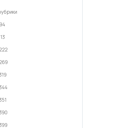
 рубрики
194
913
 222
 269
319
 344
351
 390
 399