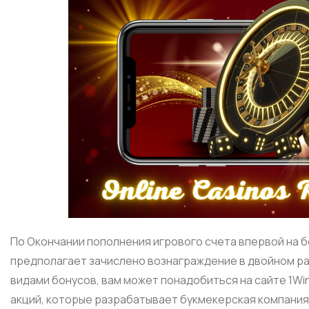
По Окончании пополнения игрового счета впервой на 
предполагает зачислено вознаграждение в двойном р
видами бонусов, вам может понадобиться на сайте 1Wi
акций, которые разрабатывает букмекерская компания,