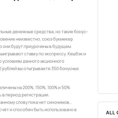
льные денежные средства, но такие бонус-
новение неизвестно, союз букмекер
ю они будут приурочены в будущем.
выигрывают ставку по экспрессу. Кешбэк и
о условиям данного акционного
0 рублей вы отыгрываете 350 бонусных
личены на 200%, 150%, 100% и 50%
 в период регистрации.
 данному слову пока нет синонимов…
счёт и способен быть использовано в
ALL