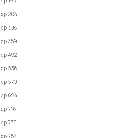
App 193
App 204
App 308
App 359
App 492
App 556
App 570
App 624
App 716
App 735
App 757