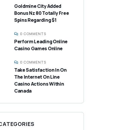
Goldmine City Added
Bonus Nz 80 Totally Free
Spins Regarding $1
0 COMMENTS
Perform Leading Online
Casino Games Online
0 COMMENTS
Take Satisfaction In On
The Internet On Line
Casino Actions Within
Canada
 CATEGORIES