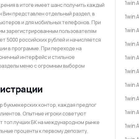
1win 
рения в итоге имеет шанс получить каждый
н Вин представлен отдельный раздел, в
1win 
ьютеров и для мобильных телефонов. При
1win 
оим зарегистрированным пользователям
ет 5000 российских рублей и начисляется
1win 
ии в программе. При переходе на
оничный интерфейс и стильное
1win 
разделы меню с огромным выбором
1win 
1win 
гистрации
1win 
 букмекерских контор, каждая предлог
1win 
клиентов. Опытные игроки советуют
т топ лучших БК на международном рынке
1win 
льные проценты к первому депозиту,