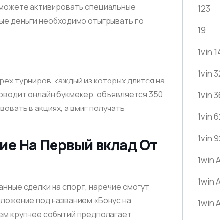
м можете активировать специальные
123
ые деньги необходимо отыгрывать по
19
1vin 1
1vin 
рех турниров, каждый из которых длится на
оводит онлайн букмекер, объявляется 350
1vin 
вовать в акциях, а вмиг получать
1vin 
1vin 
ие На Первый вклад От
1win 
1win 
нные сделки на спорт, наречие смогут
ложение под названием «Бонус на
1win 
 чем крупнее событий предполагает