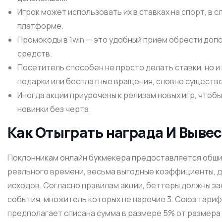
Игрок может использовать их в ставках на спорт, в сл
платформе.
Промокоды в 1win — это удобный прием обрести доп
средств.
Посетитель способен не просто делать ставки, но 
подарки или бесплатные вращения, словно существе
Иногда акции приурочены к релизам новых игр, что
новинки без черта.
Как Отыграть награда И Выве
Поклонникам онлайн букмекера предоставляется обшир
реального времени, весьма выгодные коэффициенты, 
исходов. Согласно правилам акции, беттеры должны з
события, множитель которых не наречие 3. Союз тариф 
предполагает списана сумма в размере 5% от размера