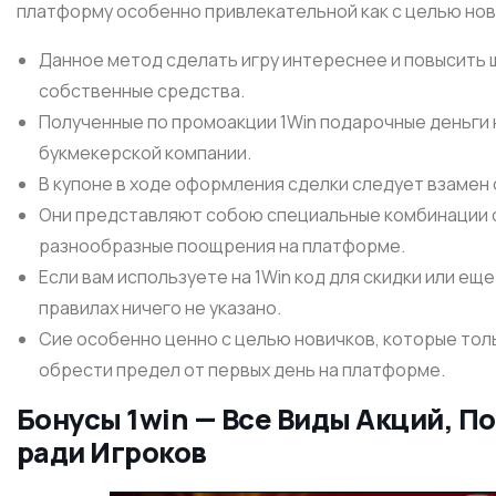
платформу особенно привлекательной как с целью нови
Данное метод сделать игру интереснее и повысить ш
собственные средства.
Полученные по промоакции 1Win подарочные деньги
букмекерской компании.
В купоне в ходе оформления сделки следует взамен
Они представляют собою специальные комбинации 
разнообразные поощрения на платформе.
Если вам используете на 1Win код для скидки или ещ
правилах ничего не указано.
Сие особенно ценно с целью новичков, которые толь
обрести предел от первых день на платформе.
Бонусы 1win — Все Виды Акций, П
ради Игроков