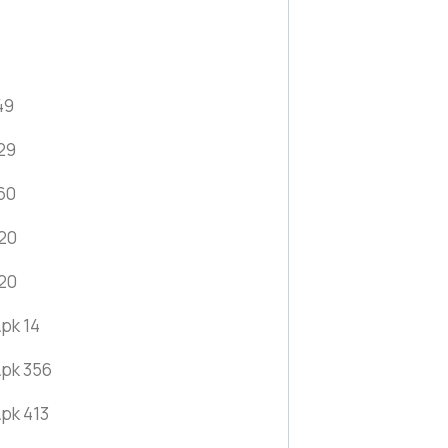
49
329
360
620
920
Apk 14
Apk 356
Apk 413