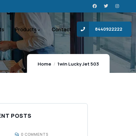
ts
Products
Contact
8440922222
Home
1win Lucky Jet 503
ENT POSTS
0 COMMENTS