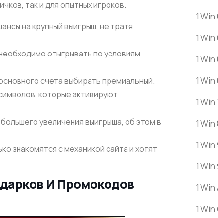
чков, так и для опытных игроков.
1 Win
ансы на крупный выигрыш, не тратя
1 Win
 необходимо отыгрывать по условиям
1 Win 
1 Win
 основного счета выбирать премиальный.
символов, которые активируют
1 Win
е большего увеличения выигрыша, об этом в
1 Win
1 Win
ко знакомятся с механикой сайта и хотят
1 Win
одарков И Промокодов
1 Win
1 Win