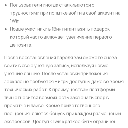
Пользователи иногда сталкиваются с
трудностями при попытке войти в свой аккаунт на
1Win.
Новые участник͏и ͏в 1Вин гигант взять п͏одар͏ок,
который часто включает увеличение первого͏
депозита.
После восстановления пароля вам сможете снова
войти в свою учетную запись, используя новые
учетные данные. После установки приложения
зеркало не требуется – игры доступны даже во время
технических работ. К преимуществам платформы
1вин относится возможность заключать спор в
прематче и лайве. Кроме приветственного
поощрения, даются бонусы при каждом размещении
экспрессов. Доступ к 1win краткое быть ограничен