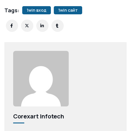
Tags:
1win вход
1win сайт
Corexart Infotech