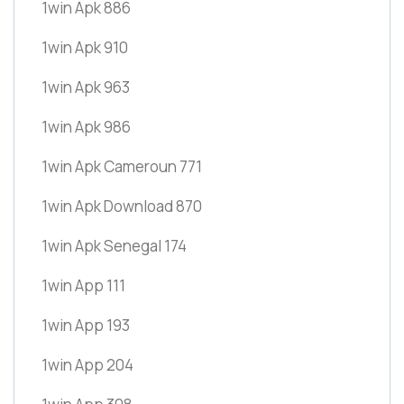
1win Apk 886
1win Apk 910
1win Apk 963
1win Apk 986
1win Apk Cameroun 771
1win Apk Download 870
1win Apk Senegal 174
1win App 111
1win App 193
1win App 204