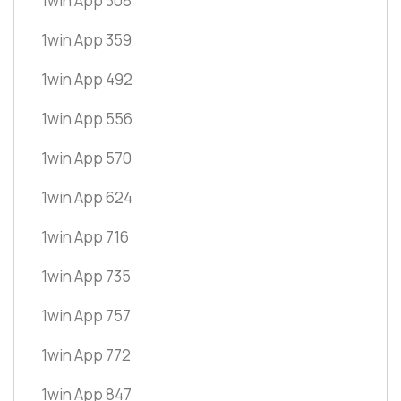
1win App 308
1win App 359
1win App 492
1win App 556
1win App 570
1win App 624
1win App 716
1win App 735
1win App 757
1win App 772
1win App 847