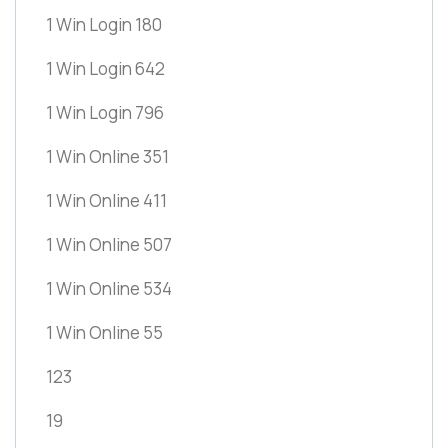
1 Win Login 180
1 Win Login 642
1 Win Login 796
1 Win Online 351
1 Win Online 411
1 Win Online 507
1 Win Online 534
1 Win Online 55
123
19