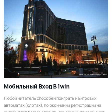
Мобильный Вход В 1win
Любой читатель способен поиграть на игровых
автоматах (слотах), по окончании регистрации на