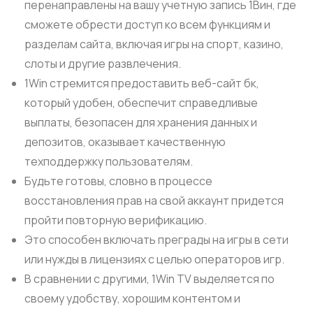
перенаправлены на вашу учетную запись 1Вин, где
сможете обрести доступ ко всем функциям и
разделам сайта, включая игры на спорт, казино,
слоты и другие развлечения.
1Win стремится предоставить веб-сайт бк,
который удобен, обеспечит справедливые
выплаты, безопасен для хранения данных и
депозитов, оказывает качественную
техподдержку пользователям.
Будьте готовы, словно в процессе
восстановления прав на свой аккаунт придется
пройти повторную верификацию.
Это способен включать прегр͏ады на игры в сети
или нужды͏ в лицензиях с целью опера͏торов игр.
В сравнении с др͏угими, 1Win TV выделяется ͏по
сво͏ем͏у удобству, хорошим контент͏ом и