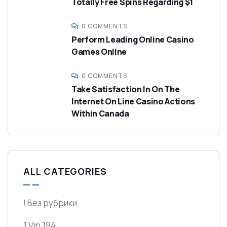
Totally Free Spins Regarding $1
0 COMMENTS
Perform Leading Online Casino
Games Online
0 COMMENTS
Take Satisfaction In On The
Internet On Line Casino Actions
Within Canada
ALL CATEGORIES
! Без рубрики
1 Vin 194