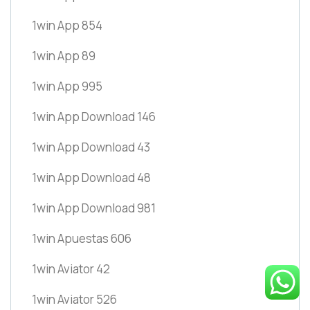
1win App 854
1win App 89
1win App 995
1win App Download 146
1win App Download 43
1win App Download 48
1win App Download 981
1win Apuestas 606
1win Aviator 42
1win Aviator 526