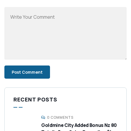
RECENT POSTS
0 COMMENTS
Goldmine City Added Bonus Nz 80