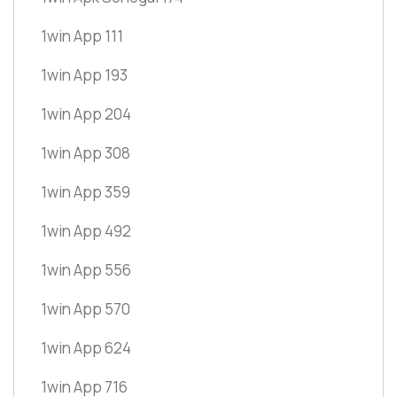
1win App 111
1win App 193
1win App 204
1win App 308
1win App 359
1win App 492
1win App 556
1win App 570
1win App 624
1win App 716