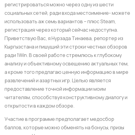
регистрироваться можно через одну из шести
социальных сетей, ради входа местоимение- можете
использовать аж семь вариантов – плюс Steam,
регистрация через который сейчас недоступна.
Приветствую Вас, я Нурзада Тинаева, репортер из
Кыргызстана и пишущий эти строки честных обзоров
ради 1Win. В своей работе стремлюсь к глубокому
анализу и объективному освещению актуальных тем,
а кроме того предлагаю ценную информацию в мире
развлечений и азартных игр. Целью является
предоставление точной информации моим
читателям, способствуя конструктивному диалогу и
открытости в каждом обзоре.
Участие в программе предполагает медосбор
баллов, которые можно обменять на бонусы, призы