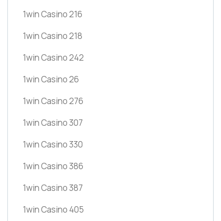
1win Casino 216
1win Casino 218
1win Casino 242
1win Casino 26
1win Casino 276
1win Casino 307
1win Casino 330
1win Casino 386
1win Casino 387
1win Casino 405