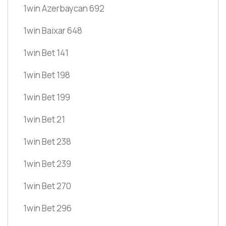
1win Azerbaycan 692
1win Baixar 648
1win Bet 141
1win Bet 198
1win Bet 199
1win Bet 21
1win Bet 238
1win Bet 239
1win Bet 270
1win Bet 296