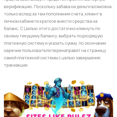
верификацию. Поскольку забава на деньги возможна
только вслед за тем пополнения счета, клиент в
личном кабинете краткое внести средства на
баланс. С Целью этого достаточно кликнуть по
своему текущему балансу, выбрать подходящую
платежную систему и указать сумму, по окончании
наречие пользователя перенаправят на страницу
самой платежной системы с целью завершения
транзакции.