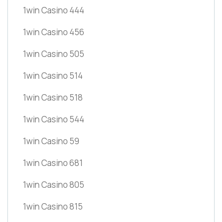
1win Casino 444
1win Casino 456
1win Casino 505
1win Casino 514
1win Casino 518
1win Casino 544
1win Casino 59
1win Casino 681
1win Casino 805
1win Casino 815