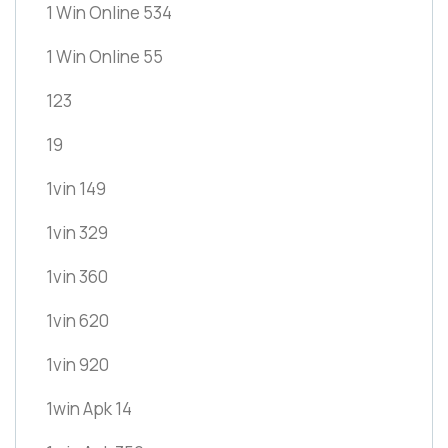
1 Win Online 534
1 Win Online 55
123
19
1vin 149
1vin 329
1vin 360
1vin 620
1vin 920
1win Apk 14