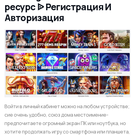
ресурс ᐉ Регистрация И
Авторизация
Войти в личный кабинет можно на любом устройстве;
сие очень удобно, союз дома местоимение-
предпочитаете огромный экран ПК или ноутбука, но
хотите продолжать игру со смартфона или планшета,