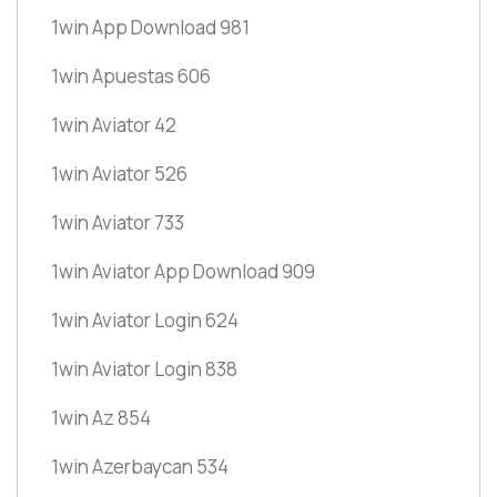
1win App Download 981
1win Apuestas 606
1win Aviator 42
1win Aviator 526
1win Aviator 733
1win Aviator App Download 909
1win Aviator Login 624
1win Aviator Login 838
1win Az 854
1win Azerbaycan 534