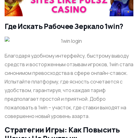
Где Искать Рабочее Зеркало 1win?
Благодаря удобному интерфейсу, быстрому выводу
средств и восторженным отзывам игроков, 1win стала
синонимом превосходства в сфере онлайн-ставок.
Испытайте платформу, где ясность сочетается с
удобством, гарантируя, что каждая тариф
предполагает простой и приятной. Добро
пожаловать в 1win – участок, где ставки выходят на
совершенно новый уровень азарта.
Стратегии Игры: Как Повысить