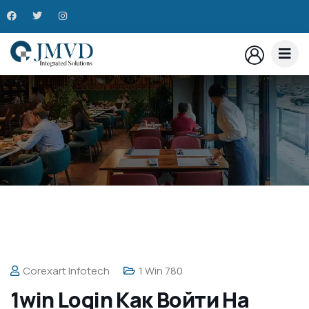
Corexart Infotech
1 Win 780
1win Login Как Войти На