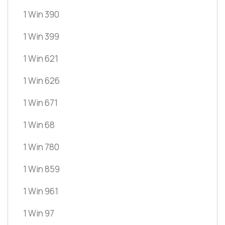
1 Win 390
1 Win 399
1 Win 621
1 Win 626
1 Win 671
1 Win 68
1 Win 780
1 Win 859
1 Win 961
1 Win 97