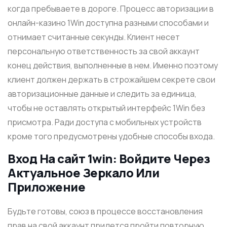
когда пребываете в дороге. Процесс авторизации в
онлайн-казино 1Win доступна разными способами и
отнимает считанные секунды. Клиент несет
персональную ответственность за свой аккаунт
конец действия, выполненные в нем. Именно поэтому
клиент должен держать в строжайшем секрете свои
авторизационные данные и следить за единица,
чтобы не оставлять открытый интерфейс 1Win без
присмотра. Ради доступа с мобильных устройств
кроме того предусмотрены удобные способы входа.
Вход На сайт 1win: Войдите Через
Актуальное Зеркало Или
Приложение
Будьте готовы, союз в процессе восстановления
прав на свой аккаунт придется пройти повторную