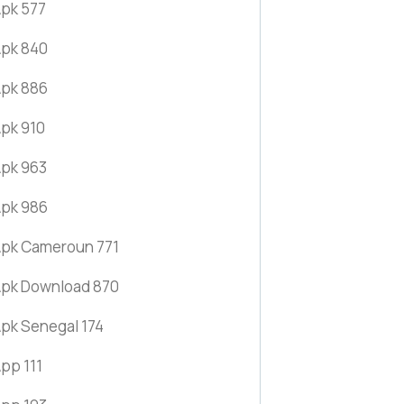
Apk 577
Apk 840
Apk 886
Apk 910
Apk 963
Apk 986
Apk Cameroun 771
Apk Download 870
Apk Senegal 174
App 111