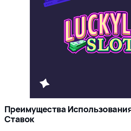
Преимущества Использования
Ставок