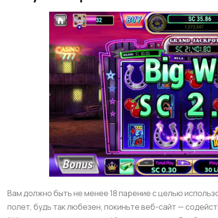
Вам должно быть не менее 18 парение с целью использо
полет, будь так любезен, покиньте веб-сайт — содейс