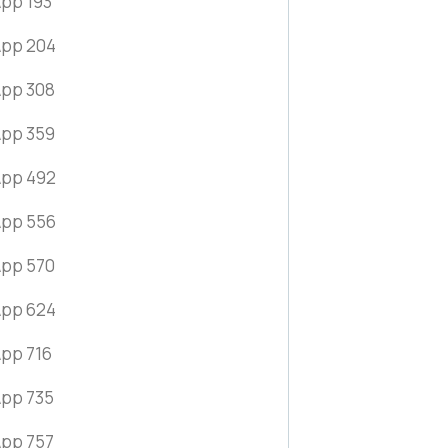
App 193
App 204
App 308
App 359
App 492
App 556
App 570
App 624
App 716
App 735
App 757