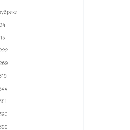
 рубрики
194
913
 222
 269
319
 344
351
 390
 399