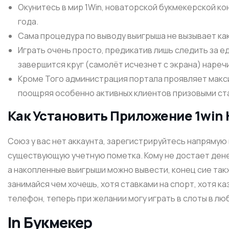
Окунитесь в мир 1Win, новаторской букмекерской ко
года.
Сама процедура по выводу выигрыша не вызывает ка
Играть очень просто, предикатив лишь следить за ед
завершится круг (самолёт исчезнет с экрана) нареч
Кроме Того администрация портала проявляет макс
поощряя особенно активных клиентов призовыми ста
Как Установить Приложение 1win 
Союз у вас нет аккаунта, зарегистрируйтесь напрямую 
существующую учетную пометка. Кому не достает денег
а накопленные выигрыши можно вывести, конец сие так
занимайся чем хочешь, хотя ставками на спорт, хотя к
телефон, теперь при желании могу играть в слоты в л
In Букмекер