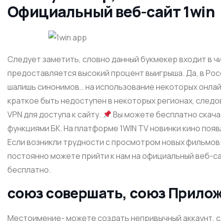
Официальный веб-сайт 1win
Следует заметить, словно данный букмекер входит в ч
предоставляется высокий процент выигрыша. Да, в Рос
шалишь синонимов… на использование некоторых онлайн
краткое быть недоступен в некоторых регионах, след
VPN для доступа к сайту.
Вы можете бесплатно скачат
функциями БК. На платформе 1WIN TV новинки кино поя
Если возникли трудности с просмотром новых фильмов 
постоянно можете прийти к нам на официальный веб-с
бесплатно.
союз совершать, союз Прилож
Местоимение- можете создать непривычный аккаунт, сл