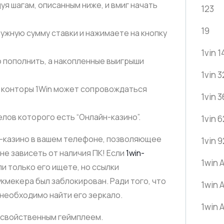
я шагам, описанным ниже, и вмиг начать
123
19
ужную сумму ставки и нажимаете на кнопку
1vin 1
о пополнить, а накопленные выигрыши
1vin 
 конторы 1Win может сопровождаться
1vin 
лов которого есть “Онлайн-казино”.
1vin 
н-казино в вашем телефоне, позволяющее
1vin 
не зависеть от наличия ПК! Если
1win-
1win 
и только его ищете, но ссылки
кмекера был заблокирован. Ради того, что
1win 
 необходимо найти его зеркало.
1win 
несвойственным геймплеем.