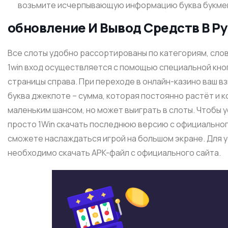
возьмите исчерпывающую информацию буква букмек
обновление И Вывод Средств В Р
Все слоты удобно рассортированы по категориям, слов
1win вход осуществляется с помощью специальной кноп
страницы справа. При переходе в онлайн-казино ваш 
буква джекпоте – сумма, которая постоянно растёт и к
маленьким шансом, но может выиграть в слоты. Чтобы 
просто 1Win скачать последнюю версию с официального
сможете наслаждаться игрой на большом экране. Для ус
необходимо скачать APK-файл с официального сайта.