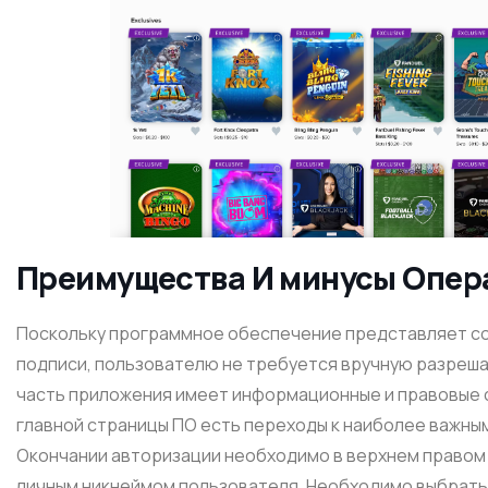
Преимущества И минусы Опер
Поскольку программное обеспечение представляет с
подписи, пользователю не требуется вручную разреша
часть приложения имеет информационные и правовые с
главной страницы ПО есть переходы к наиболее важным 
Окончании авторизации необходимо в верхнем правом у
личным никнеймом пользователя. Необходимо выбрать 