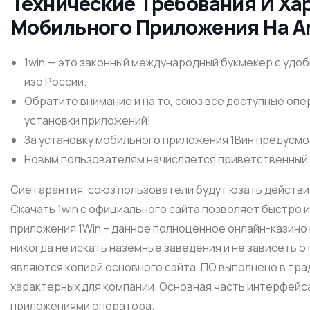
Технические Требования И Ха
Мобильного Приложения На A
1win — это законный международный букмекер с удо
изо России.
Обратите внимание и на то, союз все доступные оп
установки приложений!
За установку мобильного приложения 1Вин предусмо
Новым пользователям начисляется приветственный п
Сие гарантия, союз пользователи будут юзать действ
Скачать 1win с официального сайта позволяет быстро 
приложения 1Win – данное полноценное онлайн-казино
никогда не искать наземные заведения и не зависеть от
являются копией основного сайта. ПО выполнено в тр
характерных для компании. Основная часть интерфейс
приложениями оператора.