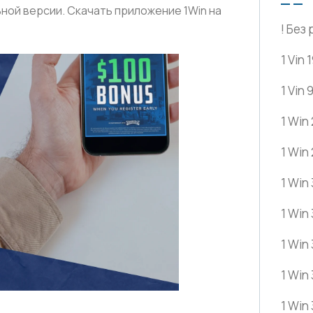
ной версии. Скачать приложение 1Win на
! Без
1 Vin 
1 Vin 
1 Win
1 Win
1 Win 
1 Win
1 Win 
1 Win
1 Win