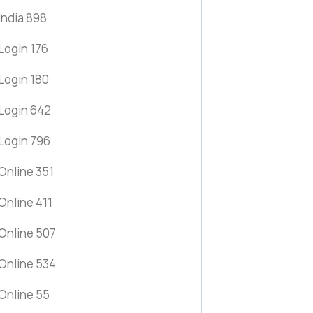
India 898
Login 176
 Login 180
 Login 642
 Login 796
 Online 351
Online 411
 Online 507
 Online 534
 Online 55