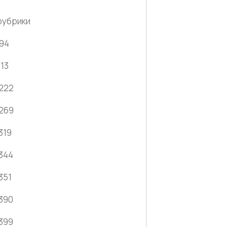
 рубрики
194
913
 222
 269
319
 344
351
 390
 399