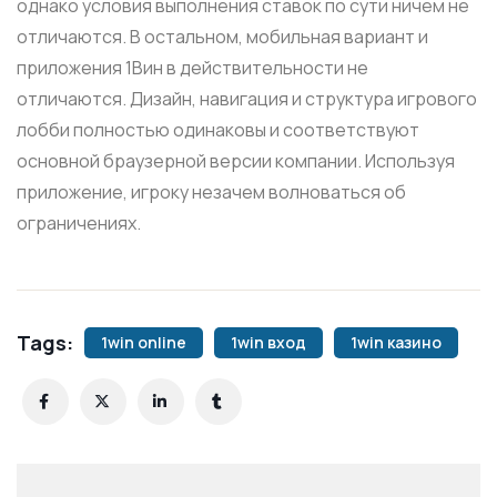
однако условия выполнения ставок по сути ничем не
отличаются. В остальном, мобильная вариант и
приложения 1Вин в действительности не
отличаются. Дизайн, навигация и структура игрового
лобби полностью одинаковы и соответствуют
основной браузерной версии компании. Используя
приложение, игроку незачем волноваться об
ограничениях.
Tags:
1win online
1win вход
1win казино