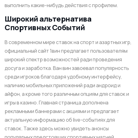
выполнить какие-нибудь действия с профилем.
Широкий альтернатива
Спортивных Событий
В современном мире ставок на спорт и азартных игр,
официальный сайт 1вин предлагает пользователям
широкий спектр возможностей ради проведения
досуга и заработка. Ван вин завоевал популярность
среди игроков благодаря удобному интерфейсу,
наличию мобильных приложений ради андроид и
айфон, а кроме того различным опциям для ставок и
игры в казино. Главная страница дополнена
рекламными баннерами с акциями и предлагает
актуальную информацию об live-событиях для
ставок. Также здесь можно увидеть анонсы
популярных предстоящих спортивных матчей,