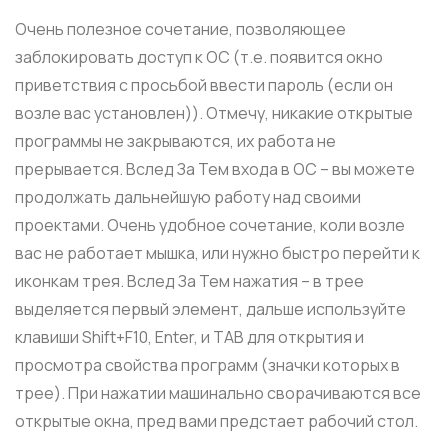
Очень полезное сочетание, позволяющее
заблокировать доступ к ОС (т.е. появится окно
приветствия с просьбой ввести пароль (если он
возле вас установлен)). Отмечу, никакие открытые
программы не закрываются, их работа не
прерывается. Вслед За Тем входа в ОС – вы можете
продолжать дальнейшую работу над своими
проектами. Очень удобное сочетание, коли возле
вас не работает мышка, или нужно быстро перейти к
иконкам трея. Вслед За Тем нажатия – в трее
выделяется первый элемент, дальше используйте
клавиши Shift+F10, Enter, и TAB для открытия и
просмотра свойства программ (значки которых в
трее). При нажатии машинально сворачиваются все
открытые окна, пред вами предстает рабочий стол.