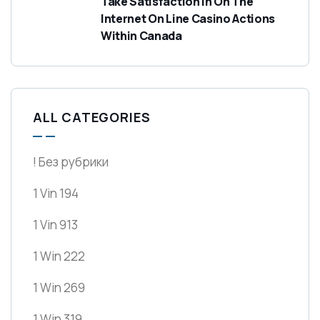
Take Satisfaction In On The
Internet On Line Casino Actions
Within Canada
ALL CATEGORIES
! Без рубрики
1 Vin 194
1 Vin 913
1 Win 222
1 Win 269
1 Win 319