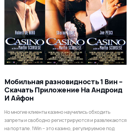
Мобильная разновидность 1 Вин –
Скачать Приложение На Андроид
И Айфон
Но многие клиенты казино научились обходить
запреты и свободно регистрируются и развлекаются
на портале. 1Win – это казино, регулируемое под