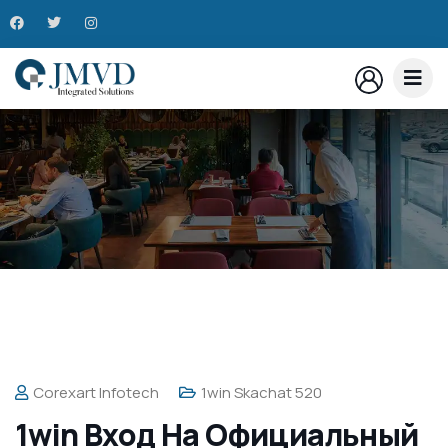
Corexart Infotech
1win Skachat 520
1win Вход На Официальный